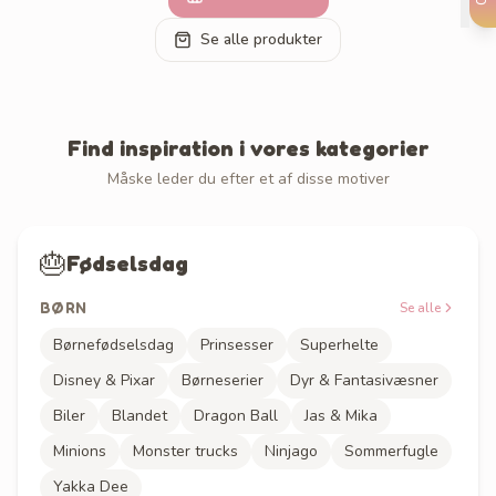
Se alle produkter
Find inspiration i vores kategorier
Måske leder du efter et af disse motiver
🎂
Fødselsdag
BØRN
Se alle
Børnefødselsdag
Prinsesser
Superhelte
Disney & Pixar
Børneserier
Dyr & Fantasivæsner
Biler
Blandet
Dragon Ball
Jas & Mika
Minions
Monster trucks
Ninjago
Sommerfugle
Yakka Dee