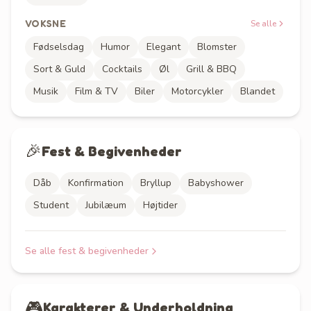
VOKSNE
Se alle
Fødselsdag
Humor
Elegant
Blomster
Sort & Guld
Cocktails
Øl
Grill & BBQ
Musik
Film & TV
Biler
Motorcykler
Blandet
🎉
Fest & Begivenheder
Dåb
Konfirmation
Bryllup
Babyshower
Student
Jubilæum
Højtider
Se alle
fest & begivenheder
🎮
Karakterer & Underholdning