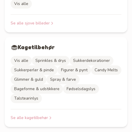
Vis alle
Se alle
sjove billeder
🧁
Kagetilbehør
Vis alle
Sprinkles & drys
Sukkerdekorationer
Sukkerperler & pinde
Figurer & pynt
Candy Melts
Glimmer & guld
Spray & farve
Bageforme & udstikkere
Fødselsdagslys
Talstearinlys
Se alle
kagetilbehør