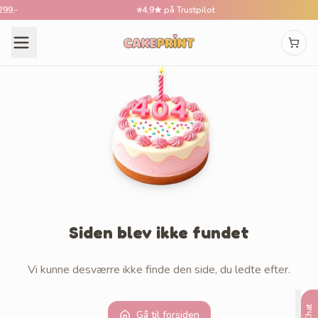
,-
⭐
4,9★ på Trustpilot
Siden blev ikke fundet
Vi kunne desværre ikke finde den side, du ledte efter.
Chat
Gå til forsiden