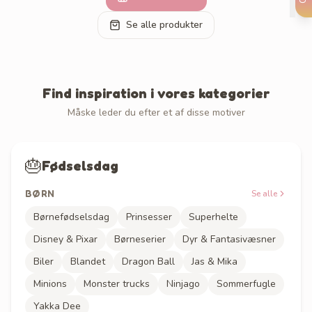
Se alle produkter
Find inspiration i vores kategorier
Måske leder du efter et af disse motiver
🎂
Fødselsdag
BØRN
Se alle
Børnefødselsdag
Prinsesser
Superhelte
Disney & Pixar
Børneserier
Dyr & Fantasivæsner
Biler
Blandet
Dragon Ball
Jas & Mika
Minions
Monster trucks
Ninjago
Sommerfugle
Yakka Dee