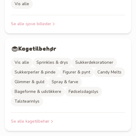
Vis alle
Se alle
sjove billeder
🧁
Kagetilbehør
Vis alle
Sprinkles & drys
Sukkerdekorationer
Sukkerperler & pinde
Figurer & pynt
Candy Melts
Glimmer & guld
Spray & farve
Bageforme & udstikkere
Fødselsdagslys
Talstearinlys
Se alle
kagetilbehør