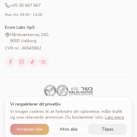
+45 36 667 667
Man-fre: 09:00 - 14:00
Ecom Labs ApS
Håndværkervej 24G
9000 Aalborg
CVR nr.: 46545842
Vi respekterer dit privatliv
Vi bruger cookies til at forbedre din oplevelse, måle trafik
© 2026 Cakeprint. Alle rettigheder forbeholdes.
og vise relevante annoncer. Du bestemmer selv.
Læs mere
Om Cakeprint
Handelsbetingelser
Persondatapolitik
Cookies
Cookieindstillinger
Accepter alle
Afvis alle
Tilpas