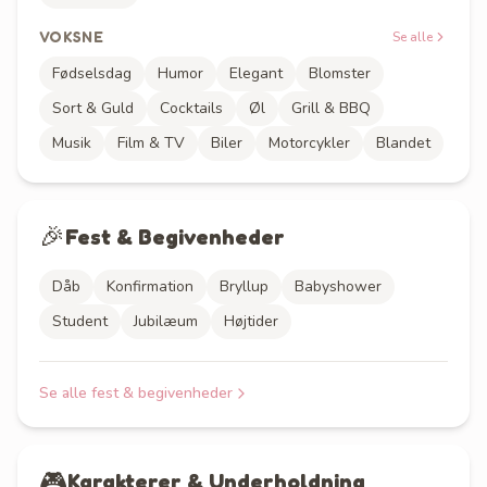
VOKSNE
Se alle
Fødselsdag
Humor
Elegant
Blomster
Sort & Guld
Cocktails
Øl
Grill & BBQ
Musik
Film & TV
Biler
Motorcykler
Blandet
🎉
Fest & Begivenheder
Dåb
Konfirmation
Bryllup
Babyshower
Student
Jubilæum
Højtider
Se alle
fest & begivenheder
🎮
Karakterer & Underholdning