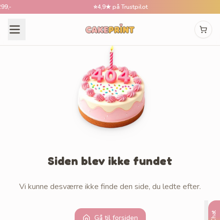
,-
⭐
4,9★ på Trustpilot
Siden blev ikke fundet
Vi kunne desværre ikke finde den side, du ledte efter.
Chat
Gå til forsiden