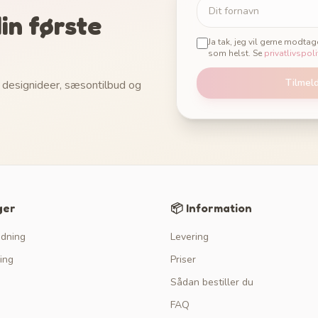
in første
Ja tak, jeg vil gerne modta
som helst. Se
privatlivspoli
Tilmel
 designideer, sæsontilbud og
ger
📦 Information
edning
Levering
ing
Priser
Sådan bestiller du
FAQ