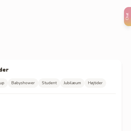
Chat
der
lup
Babyshower
Student
Jubilæum
Højtider