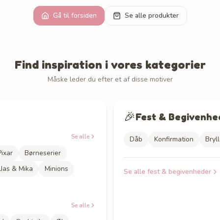
Gå til forsiden
Se alle produkter
Find inspiration i vores kategorier
Måske leder du efter et af disse motiver
🎉
Fest & Begivenhe
Se alle
Dåb
Konfirmation
Bryl
ixar
Børneserier
Jas & Mika
Minions
Se alle
fest & begivenheder
Se alle