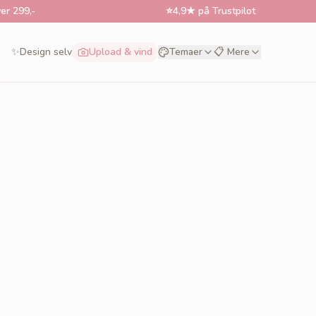
,-
⭐
4,9★ på Trustpilot
✨
Design selv
Upload & vind
Temaer
📋 Mere