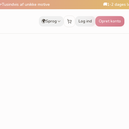
dvis af unikke motive
🚚
1-2 dages leverin
🌍
Sprog
Log ind
Opret konto