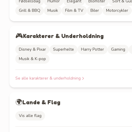
Fødselsdag
Humor
Elegant
Blomster
Sort & Gu
Grill & BBQ
Musik
Film & TV
Biler
Motorcykler
🎮
Karakterer & Underholdning
Disney & Pixar
Superhelte
Harry Potter
Gaming
Musik & K-pop
Se alle
karakterer & underholdning
🌍
Lande & Flag
Vis alle flag