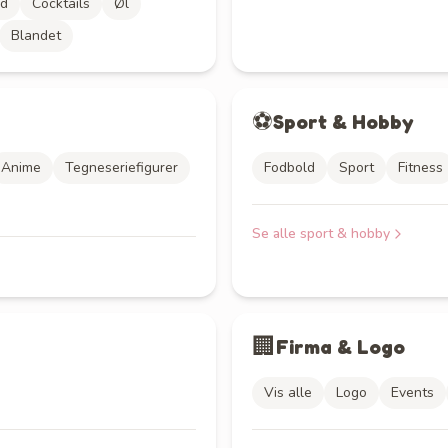
ld
Cocktails
Øl
Blandet
⚽
Sport & Hobby
Anime
Tegneseriefigurer
Fodbold
Sport
Fitness
Se alle
sport & hobby
🏢
Firma & Logo
Vis alle
Logo
Events