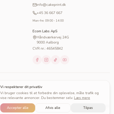
info@cakeprint.dk
+45 36 667 667
Man-fre: 09:00 - 14:00
Ecom Labs ApS
Håndværkervej 24G
9000 Aalborg
CVR nr.: 46545842
Vi respekterer dit privatliv
Vi bruger cookies til at forbedre din oplevelse, måle trafik og
vise relevante annoncer. Du bestemmer selv.
Læs mere
rint
Handelsbetingelser
Persondatapolitik
Cookies
Cookieindstillinger
Accepter alle
Afvis alle
Tilpas