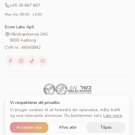
+45 36 667 667
Man-fre: 09:00 - 14:00
Ecom Labs ApS
Håndværkervej 24G
9000 Aalborg
CVR nr.: 46545842
Vi respekterer dit privatliv
Vi bruger cookies til at forbedre din oplevelse, måle trafik
© 2026 Cakeprint. Alle rettigheder forbeholdes.
og vise relevante annoncer. Du bestemmer selv.
Læs mere
Om Cakeprint
Handelsbetingelser
Persondatapolitik
Cookies
Cookieindstillinger
Accepter alle
Afvis alle
Tilpas