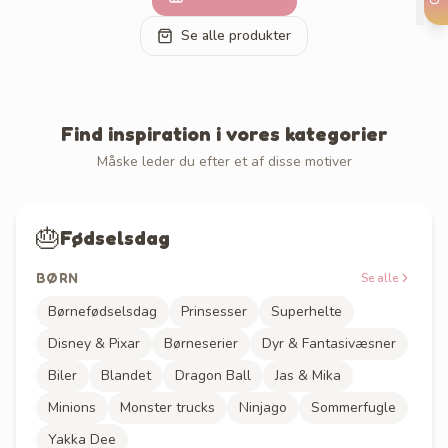
Se alle produkter
Find inspiration i vores kategorier
Måske leder du efter et af disse motiver
🎂
Fødselsdag
BØRN
Se alle
Børnefødselsdag
Prinsesser
Superhelte
Disney & Pixar
Børneserier
Dyr & Fantasivæsner
Biler
Blandet
Dragon Ball
Jas & Mika
Minions
Monster trucks
Ninjago
Sommerfugle
Yakka Dee