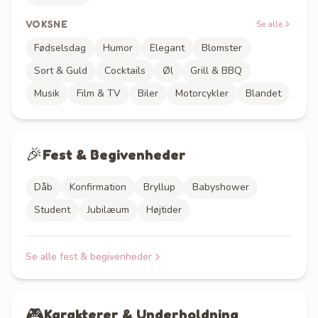
VOKSNE
Se alle
Fødselsdag
Humor
Elegant
Blomster
Sort & Guld
Cocktails
Øl
Grill & BBQ
Musik
Film & TV
Biler
Motorcykler
Blandet
🎉
Fest & Begivenheder
Dåb
Konfirmation
Bryllup
Babyshower
Student
Jubilæum
Højtider
Se alle
fest & begivenheder
🎮
Karakterer & Underholdning