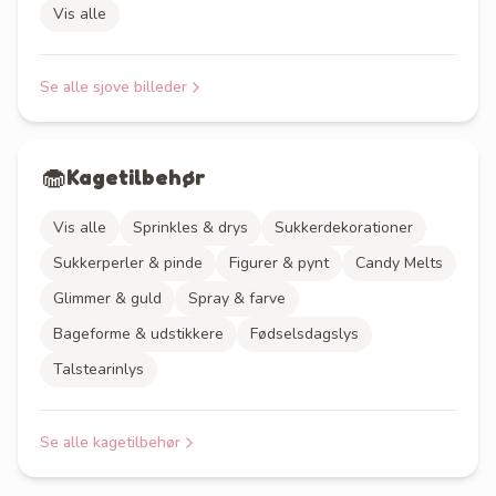
Vis alle
Se alle
sjove billeder
🧁
Kagetilbehør
Vis alle
Sprinkles & drys
Sukkerdekorationer
Sukkerperler & pinde
Figurer & pynt
Candy Melts
Glimmer & guld
Spray & farve
Bageforme & udstikkere
Fødselsdagslys
Talstearinlys
Se alle
kagetilbehør