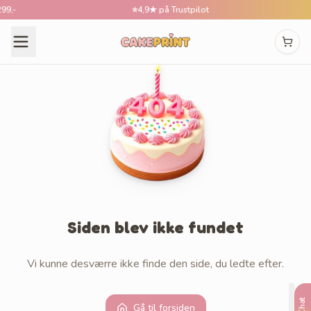
,-
⭐
4,9★ på Trustpilot
Siden blev ikke fundet
Vi kunne desværre ikke finde den side, du ledte efter.
Chat
Gå til forsiden