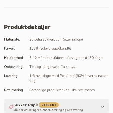
Produktdetaljer
Materiale
:
Spiselig sukkerpapir (eller rispap)
Farver
:
100% fødevaregodkendte
Holdbarhed
:
6-12 måneder uåbnet · farvegaranti i 30 dage
Opbevaring
:
Tørt og køligt, væk fra sollys
Levering
:
1-3 hverdage med PostNord (90% leveres næste
dag)
Returnering
:
Personlige produkter kan ikke returneres
Sukker Papir
UDEN E171
Klik for at se ingredienser, næring og opbevaring