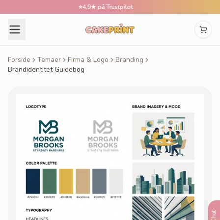
⭐
4,9★ på Trustpilot
📅
B
Forside
Temaer
Firma & Logo
Branding
Brandidentitet Guidebog
Chat