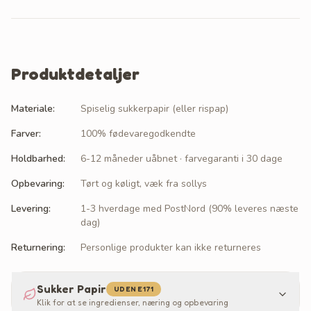
Produktdetaljer
Materiale
:
Spiselig sukkerpapir (eller rispap)
Farver
:
100% fødevaregodkendte
Holdbarhed
:
6-12 måneder uåbnet · farvegaranti i 30 dage
Opbevaring
:
Tørt og køligt, væk fra sollys
Levering
:
1-3 hverdage med PostNord (90% leveres næste
dag)
Returnering
:
Personlige produkter kan ikke returneres
Sukker Papir
UDEN E171
Klik for at se ingredienser, næring og opbevaring