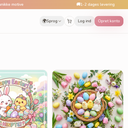
 motive
🚚
1-2 dages levering
🌍
Sprog
Log ind
Opret konto