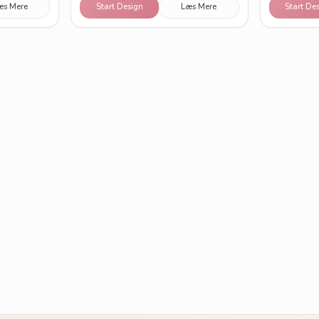
æs Mere
Start Design
Læs Mere
Start De