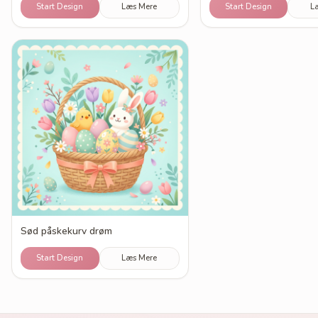
Start Design
Læs Mere
Start Design
L
Sød påskekurv drøm
Start Design
Læs Mere