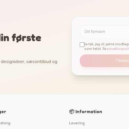
in første
Ja tak, jeg vil gerne modta
som helst. Se
privatlivspoli
Tilmel
 designideer, sæsontilbud og
ger
📦 Information
edning
Levering