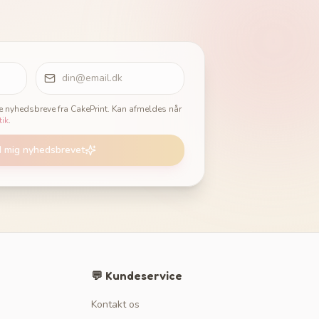
ge nyhedsbreve fra CakePrint. Kan afmeldes når
tik
.
d mig nyhedsbrevet
💬 Kundeservice
Kontakt os