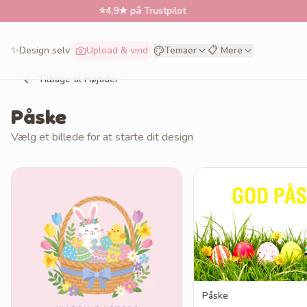
⭐
4,9★ på Trustpilot
📅
✨
Design selv
Upload & vind
Temaer
📋 Mere
Tilbage til Højtider
Påske
Vælg et billede for at starte dit design
Påske