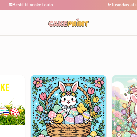
Bestil til ønsket dato
✨
Tusindvis af unikke