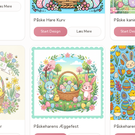
æs Mere
Påske Hare Kurv
Påske kanin
Start Design
Læs Mere
Start De
r
Påskeharens Æggefest
Påskeharen