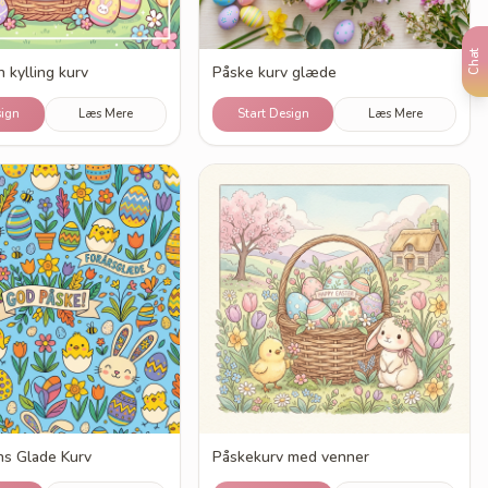
Chat
 kylling kurv
Påske kurv glæde
sign
Læs Mere
Start Design
Læs Mere
s Glade Kurv
Påskekurv med venner