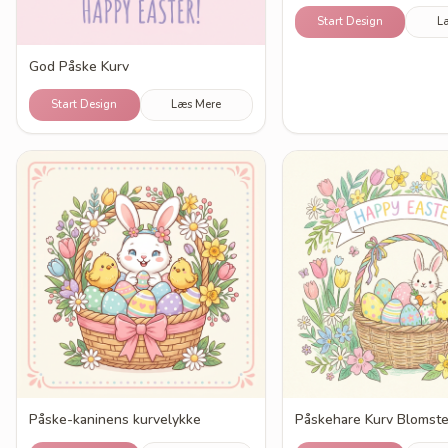
Start Design
L
God Påske Kurv
Start Design
Læs Mere
Påske-kaninens kurvelykke
Påskehare Kurv Blomste