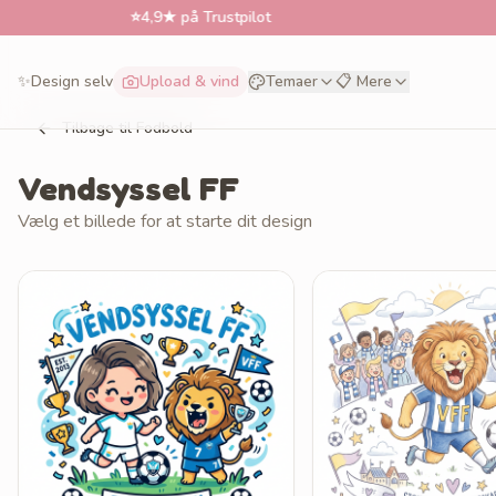
⭐
4,9★ på Trustpilot
📅
Best
✨
Design selv
Upload & vind
Temaer
📋 Mere
Tilbage til Fodbold
Vendsyssel FF
Vælg et billede for at starte dit design