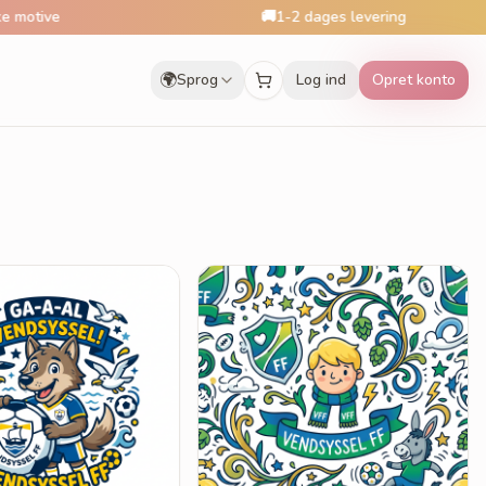
ive
🚚
1-2 dages levering
🌍
Sprog
Log ind
Opret konto