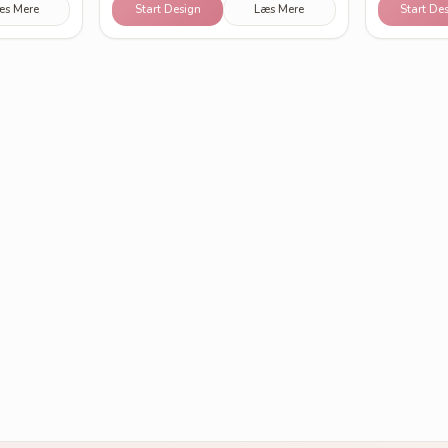
æs Mere
Start Design
Læs Mere
Start De