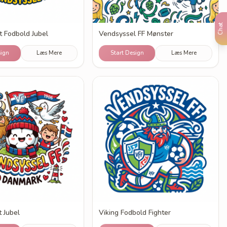
Chat
 Fodbold Jubel
Vendsyssel FF Mønster
sign
Læs Mere
Start Design
Læs Mere
 Jubel
Viking Fodbold Fighter