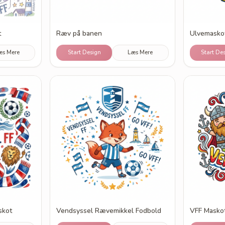
t
Ræv på banen
Ulvemaskot
æs Mere
Start Design
Læs Mere
Start De
skot
Vendsyssel Rævemikkel Fodbold
VFF Maskot