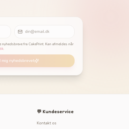
ge nyhedsbreve fra CakePrint. Kan afmeldes når
tik
.
d mig nyhedsbrevet
💬 Kundeservice
Kontakt os