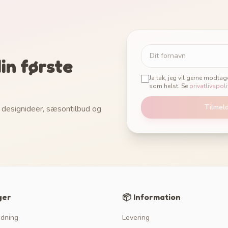
in første
Ja tak, jeg vil gerne modta
som helst. Se
privatlivspoli
Tilmel
 designideer, sæsontilbud og
ger
📦 Information
edning
Levering