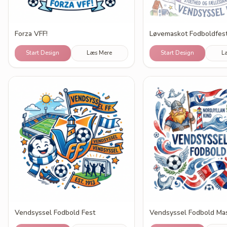
Forza VFF!
Løvemaskot Fodboldfes
Start Design
Læs Mere
Start Design
L
Vendsyssel Fodbold Fest
Vendsyssel Fodbold Ma