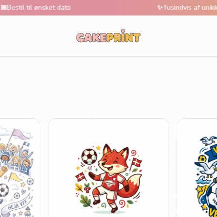
il til ønsket dato
✨
Tusindvis af unikke mot