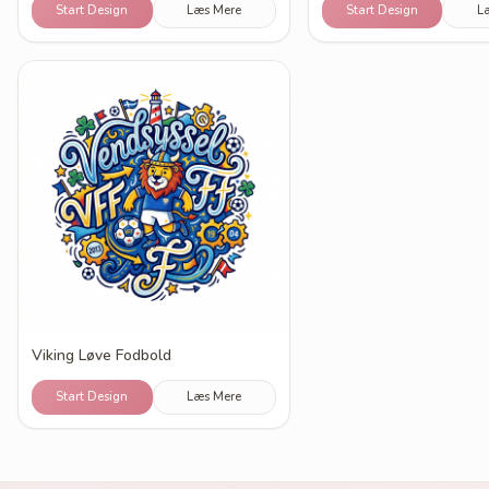
Start Design
Læs Mere
Start Design
L
Viking Løve Fodbold
Start Design
Læs Mere