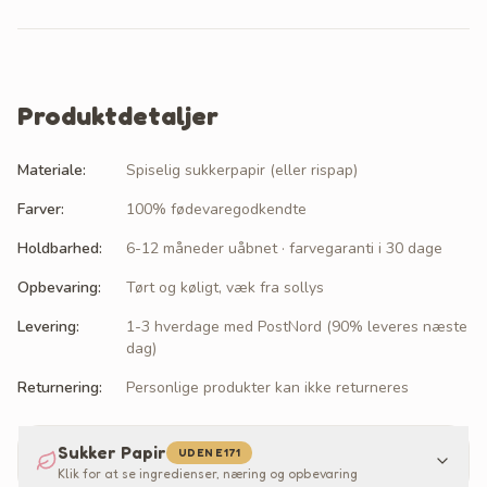
Produktdetaljer
Materiale
:
Spiselig sukkerpapir (eller rispap)
Farver
:
100% fødevaregodkendte
Holdbarhed
:
6-12 måneder uåbnet · farvegaranti i 30 dage
Opbevaring
:
Tørt og køligt, væk fra sollys
Levering
:
1-3 hverdage med PostNord (90% leveres næste
dag)
Returnering
:
Personlige produkter kan ikke returneres
Sukker Papir
UDEN E171
Klik for at se ingredienser, næring og opbevaring