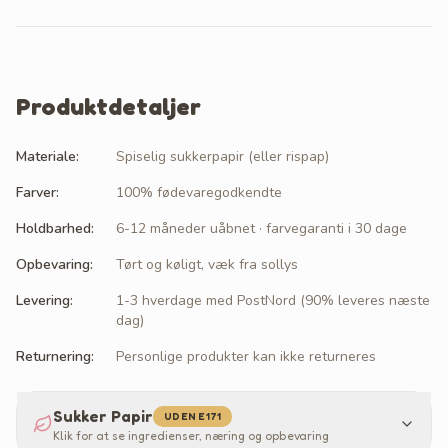
Produktdetaljer
Materiale
:
Spiselig sukkerpapir (eller rispap)
Farver
:
100% fødevaregodkendte
Holdbarhed
:
6-12 måneder uåbnet · farvegaranti i 30 dage
Opbevaring
:
Tørt og køligt, væk fra sollys
Levering
:
1-3 hverdage med PostNord (90% leveres næste
dag)
Returnering
:
Personlige produkter kan ikke returneres
Sukker Papir
UDEN E171
Klik for at se ingredienser, næring og opbevaring