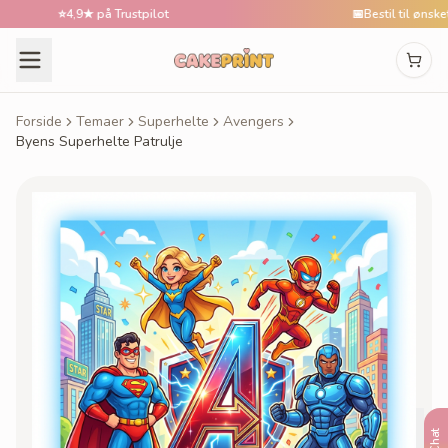
⭐
4,9★ på Trustpilot
📅
Bestil til ønsket dat
Forside
Temaer
Superhelte
Avengers
Byens Superhelte Patrulje
Chat