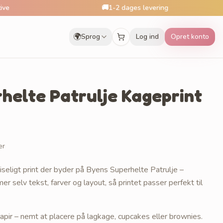
🚚
1-2 dages levering
🌍
Sprog
Log ind
Opret konto
helte Patrulje Kageprint
er
eligt print der byder på Byens Superhelte Patrulje –
 selv tekst, farver og layout, så printet passer perfekt til
apir – nemt at placere på lagkage, cupcakes eller brownies.