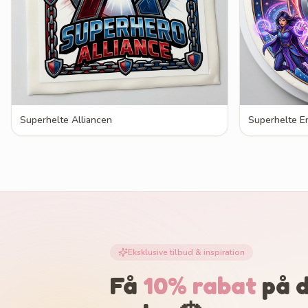
Superhelte Alliancen
Superhelte En
Eksklusive tilbud & inspiration
Få
10% rabat
på d