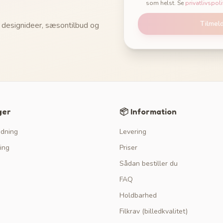
som helst. Se
privatlivspoli
Tilmel
 designideer, sæsontilbud og
ger
📦 Information
edning
Levering
ing
Priser
Sådan bestiller du
FAQ
Holdbarhed
Filkrav (billedkvalitet)