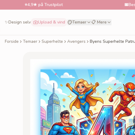
⭐
4,9★ på Trustpilot
📅
Bestil til øns
✨
Design selv
Upload & vind
Temaer
📋 Mere
Forside
Temaer
Superhelte
Avengers
Byens Superhelte Patru