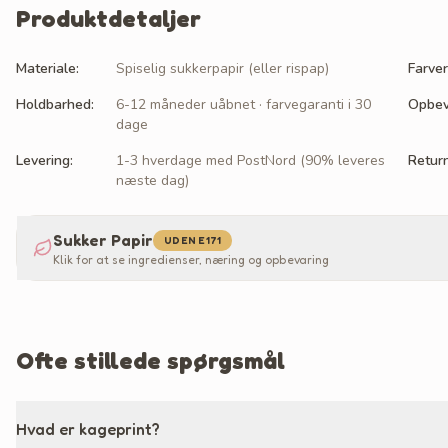
Produktdetaljer
Materiale
:
Spiselig sukkerpapir (eller rispap)
Farver
Holdbarhed
:
6-12 måneder uåbnet · farvegaranti i 30
Opbev
dage
Levering
:
1-3 hverdage med PostNord (90% leveres
Retur
næste dag)
Sukker Papir
UDEN E171
Klik for at se ingredienser, næring og opbevaring
Ofte stillede spørgsmål
Hvad er kageprint?