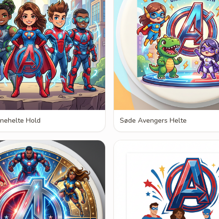
nehelte Hold
Søde Avengers Helte