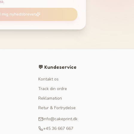
tik
.
d mig nyhedsbrevet
💬 Kundeservice
Kontakt os
Track din ordre
Reklamation
Retur & Fortrydelse
info@cakeprint.dk
+45 36 667 667