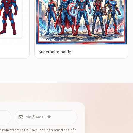
Superhelte holdet
ge nyhedsbreve fra CakePrint. Kan afmeldes når