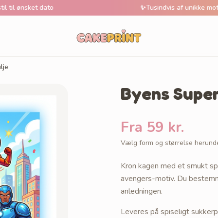
ket dato
✨
Tusindvis af unikke motive
lje
Byens Super
Fra 59 kr.
Vælg form og størrelse herund
Kron kagen med et smukt spis
avengers-motiv. Du bestemmer
anledningen.
Leveres på spiseligt sukkerp