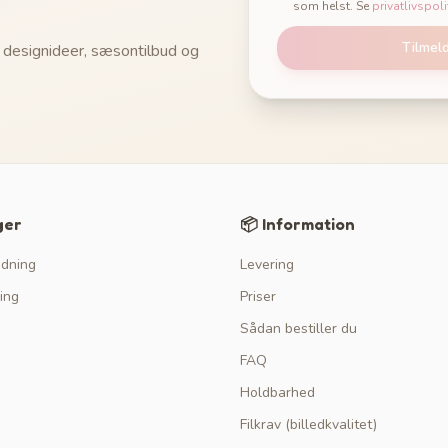
som helst. Se
privatlivspoli
Tilmel
 designideer, sæsontilbud og
ger
📦 Information
edning
Levering
ing
Priser
Sådan bestiller du
FAQ
Holdbarhed
Filkrav (billedkvalitet)