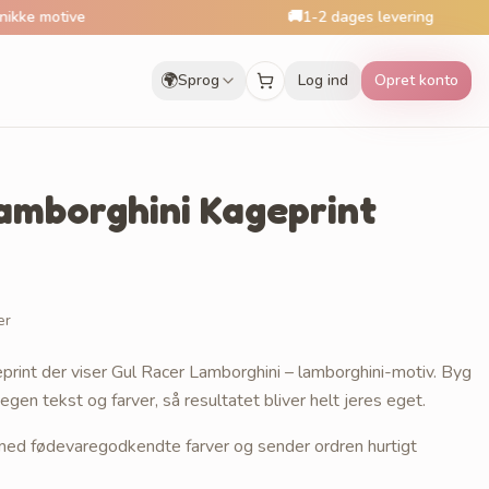
ive
🚚
1-2 dages levering
🌍
Sprog
Log ind
Opret konto
amborghini Kageprint
er
print der viser Gul Racer Lamborghini – lamborghini-motiv. Byg
gen tekst og farver, så resultatet bliver helt jeres eget.
r med fødevaregodkendte farver og sender ordren hurtigt