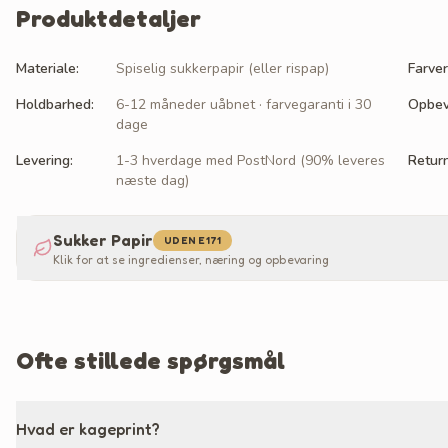
Produktdetaljer
Materiale
:
Spiselig sukkerpapir (eller rispap)
Farver
Holdbarhed
:
6-12 måneder uåbnet · farvegaranti i 30
Opbev
dage
Levering
:
1-3 hverdage med PostNord (90% leveres
Retur
næste dag)
Sukker Papir
UDEN E171
Klik for at se ingredienser, næring og opbevaring
Ofte stillede spørgsmål
Hvad er kageprint?