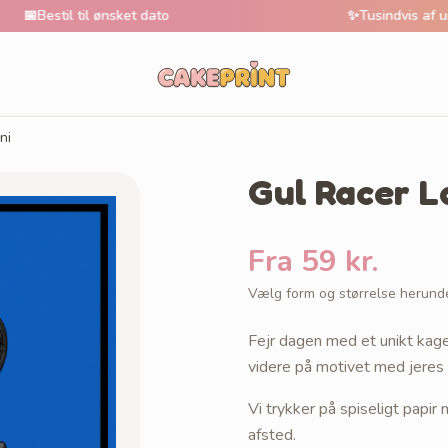
il til ønsket dato
✨
Tusindvis af unikke mot
ni
Gul Racer L
Fra 59 kr.
Vælg form og størrelse herund
Fejr dagen med et unikt kage
videre på motivet med jeres e
Vi trykker på spiseligt papi
afsted.