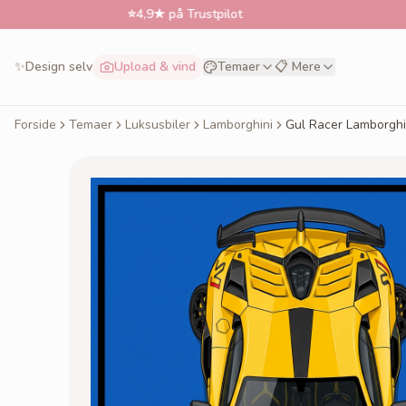
⭐
4,9★ på Trustpilot
📅
Best
✨
Design selv
Upload & vind
Temaer
📋 Mere
Forside
Temaer
Luksusbiler
Lamborghini
Gul Racer Lamborghi