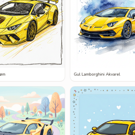
røm
Gul Lamborghini Akvarel