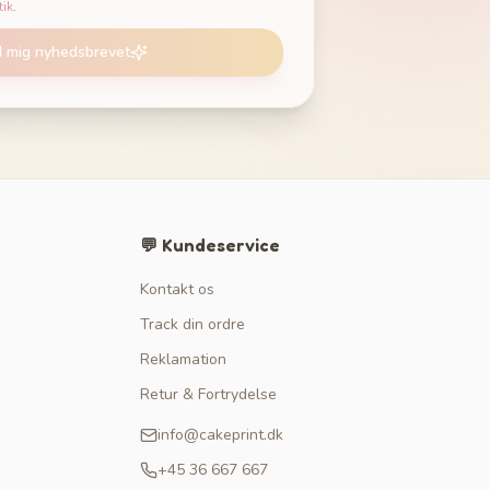
tik
.
d mig nyhedsbrevet
💬 Kundeservice
Kontakt os
Track din ordre
Reklamation
Retur & Fortrydelse
info@cakeprint.dk
+45 36 667 667