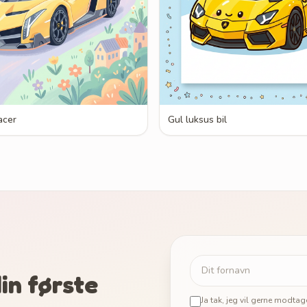
acer
Gul luksus bil
in første
Ja tak, jeg vil gerne modta