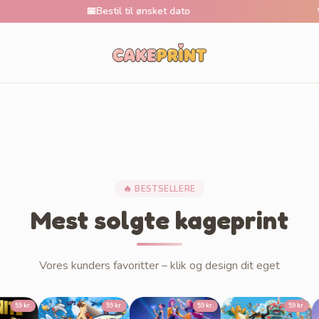
📅
Bestil til ønsket dato
✨
Tusi
🔥 BESTSELLERE
Mest solgte kageprint
Vores kunders favoritter – klik og design dit eget
r.
59 kr.
59 kr.
59 kr.