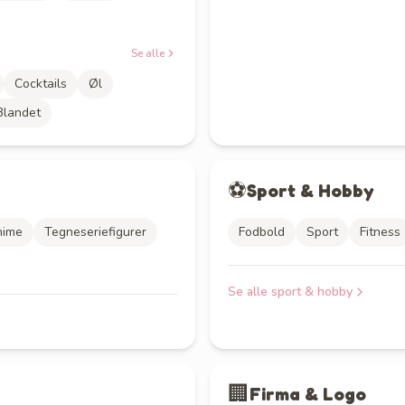
Se alle
Cocktails
Øl
Blandet
⚽
Sport & Hobby
nime
Tegneseriefigurer
Fodbold
Sport
Fitness
Se alle
sport & hobby
🏢
Firma & Logo