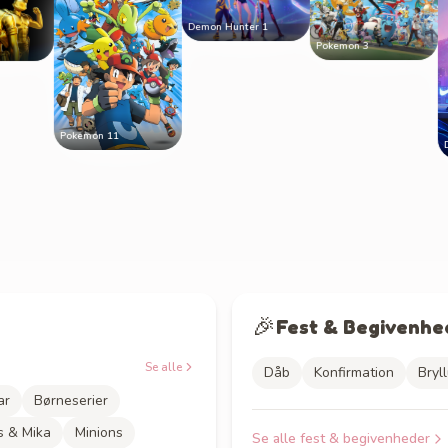
Demon Hunter 1
Pokemon 3
Pokemon 11
Demon H
🎉
Fest & Begivenhe
Se alle
Dåb
Konfirmation
Bryl
ar
Børneserier
s & Mika
Minions
Se alle
fest & begivenheder