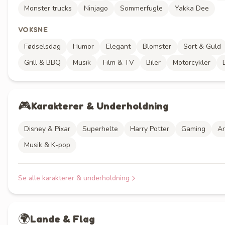
Monster trucks
Ninjago
Sommerfugle
Yakka Dee
VOKSNE
Fødselsdag
Humor
Elegant
Blomster
Sort & Guld
Grill & BBQ
Musik
Film & TV
Biler
Motorcykler
🎮
Karakterer & Underholdning
Disney & Pixar
Superhelte
Harry Potter
Gaming
A
Musik & K-pop
Se alle
karakterer & underholdning
🌍
Lande & Flag