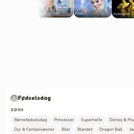
Frost 1
A3 Design Selv
Fortnite 15
ign Selv
🎂
Fødselsdag
BØRN
Børnefødselsdag
Prinsesser
Superhelte
Disney & Pix
Dyr & Fantasivæsner
Biler
Blandet
Dragon Ball
Ja