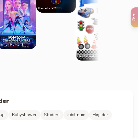
Barcelona 2
Chat
unter 3
Hot Wheels Klip Selv 2
der
lup
Babyshower
Student
Jubilæum
Højtider