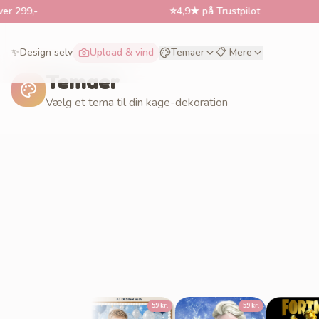
9,-
⭐
4,9★ på Trustpilot
✨
Design selv
Upload & vind
Temaer
📋 Mere
Temaer
Vælg et tema til din kage-dekoration
59 kr.
59 kr.
59 kr.
59 k