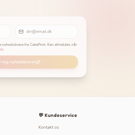
ge nyhedsbreve fra CakePrint. Kan afmeldes når
tik
.
d mig nyhedsbrevet
💬 Kundeservice
Kontakt os