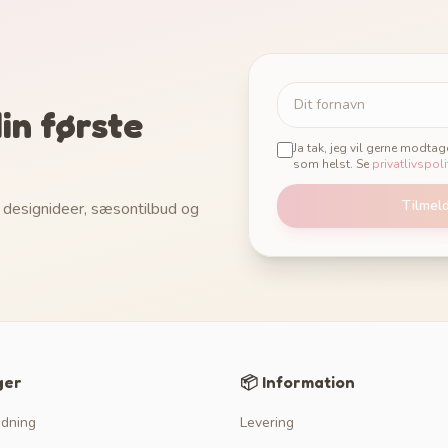
in første
Ja tak, jeg vil gerne modta
som helst. Se
privatlivspoli
Tilmel
 designideer, sæsontilbud og
ger
📦 Information
edning
Levering