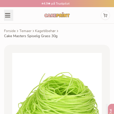
⭐
4,9★ på Trustpilot

Forside
Temaer
Kagetilbehør
Cake Masters Spiselig Grass 30g
Chat