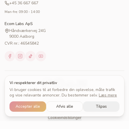
+45 36 667 667
Man-fre: 09:00 - 14:00
Ecom Labs ApS
Håndværkervej 24G
9000 Aalborg
CVR nr.: 46545842
Vi respekterer dit privatliv
Vi bruger cookies til at forbedre din oplevelse, måle trafik
og vise relevante annoncer. Du bestemmer selv.
Læs mere
© 2026 Cakeprint. Alle rettigheder forbeholdes.
Accepter alle
Afvis alle
Tilpas
Om Cakeprint
Handelsbetingelser
Persondatapolitik
Cookies
Cookieindstillinger