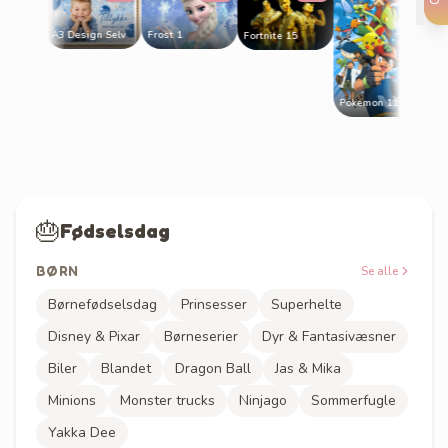
Frost 1
A3 Design Selv
Fortnite 15
 Selv
Pokemon 11
🎂
Fødselsdag
BØRN
Se alle
Børnefødselsdag
Prinsesser
Superhelte
Disney & Pixar
Børneserier
Dyr & Fantasivæsner
Biler
Blandet
Dragon Ball
Jas & Mika
Minions
Monster trucks
Ninjago
Sommerfugle
Yakka Dee