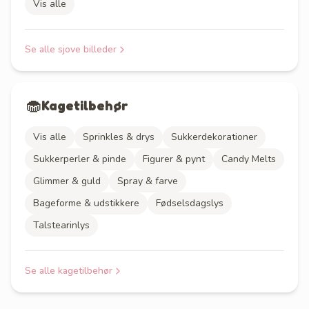
Vis alle
Se alle
sjove billeder
🧁
Kagetilbehør
Vis alle
Sprinkles & drys
Sukkerdekorationer
Sukkerperler & pinde
Figurer & pynt
Candy Melts
Glimmer & guld
Spray & farve
Bageforme & udstikkere
Fødselsdagslys
Talstearinlys
Se alle
kagetilbehør