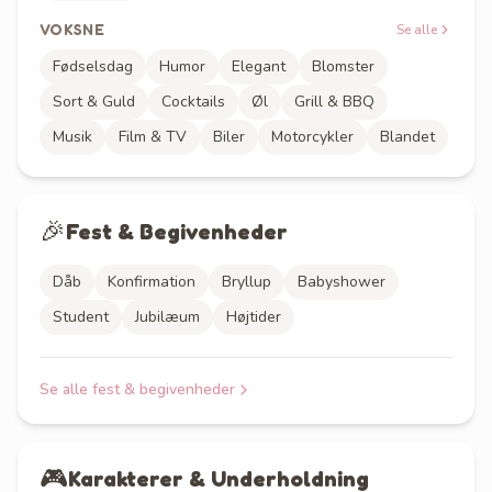
VOKSNE
Se alle
Fødselsdag
Humor
Elegant
Blomster
Sort & Guld
Cocktails
Øl
Grill & BBQ
Musik
Film & TV
Biler
Motorcykler
Blandet
🎉
Fest & Begivenheder
Dåb
Konfirmation
Bryllup
Babyshower
Student
Jubilæum
Højtider
Se alle
fest & begivenheder
🎮
Karakterer & Underholdning