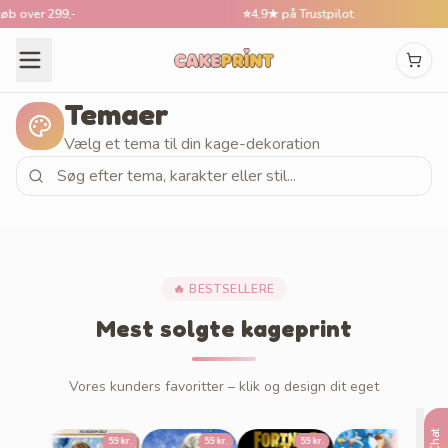
 over 299,-
⭐
4,9★ på Trustpilot
Temaer
Vælg et tema til din kage-dekoration
🔥 BESTSELLERE
Mest solgte kageprint
Vores kunders favoritter – klik og design dit eget
Demo
Chat
59 kr.
59 kr.
59 kr.
59 kr.
59 kr.