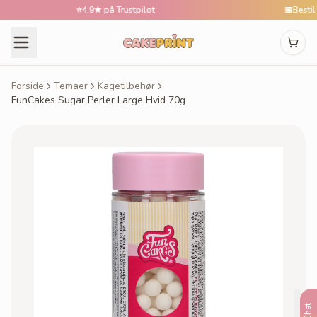
⭐
4,9★ på Trustpilot
📅
Bestil til
Forside
Temaer
Kagetilbehør
FunCakes Sugar Perler Large Hvid 70g
Chat