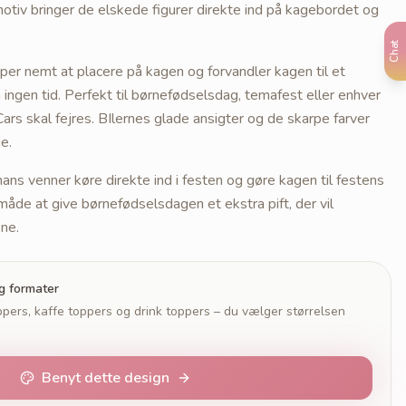
motiv bringer de elskede figurer direkte ind på kagebordet og
Chat
uper nemt at placere på kagen og forvandler kagen til et
gen tid. Perfekt til børnefødselsdag, temafest eller enhver
 Cars skal fejres. BIlernes glade ansigter og de skarpe farver
e.
ns venner køre direkte ind i festen og gøre kagen til festens
åde at give børnefødselsdagen et ekstra pift, der vil
ne.
og formater
pers, kaffe toppers og drink toppers – du vælger størrelsen
Benyt dette design