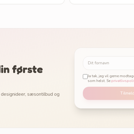
in første
Ja tak, jeg vil gerne modta
som helst. Se
privatlivspoli
Tilmel
 designideer, sæsontilbud og