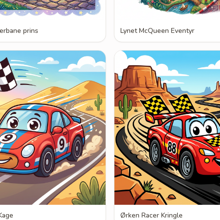
cerbane prins
Lynet McQueen Eventyr
Kage
Ørken Racer Kringle