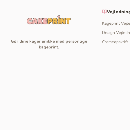
Vejlednin
Kageprint Vejl
Design Vejledn
Gør dine kager unikke med personlige
Cremeopskrift
kageprint.