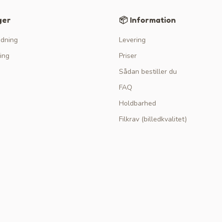
ger
📦 Information
edning
Levering
ing
Priser
Sådan bestiller du
FAQ
Holdbarhed
Filkrav (billedkvalitet)