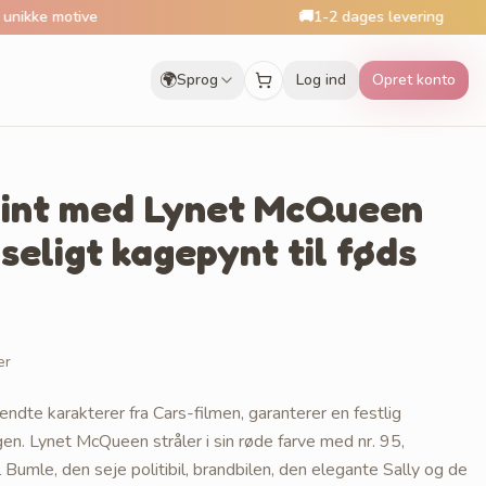
tive
🚚
1-2 dages levering
🌍
Sprog
Log ind
Opret konto
rint med Lynet McQueen
seligt kagepynt til føds
er
endte karakterer fra Cars-filmen, garanterer en festlig
en. Lynet McQueen stråler i sin røde farve med nr. 95,
 Bumle, den seje politibil, brandbilen, den elegante Sally og de