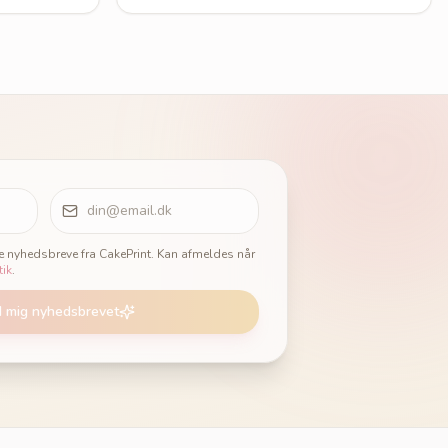
ge nyhedsbreve fra CakePrint. Kan afmeldes når
tik
.
d mig nyhedsbrevet