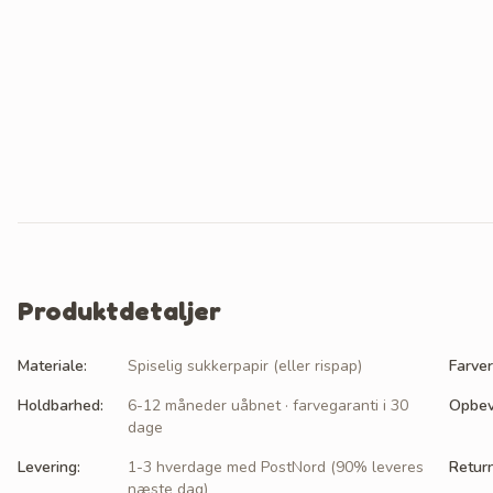
Produktdetaljer
Materiale
:
Spiselig sukkerpapir (eller rispap)
Farver
Holdbarhed
:
6-12 måneder uåbnet · farvegaranti i 30
Opbev
dage
Levering
:
1-3 hverdage med PostNord (90% leveres
Retur
næste dag)