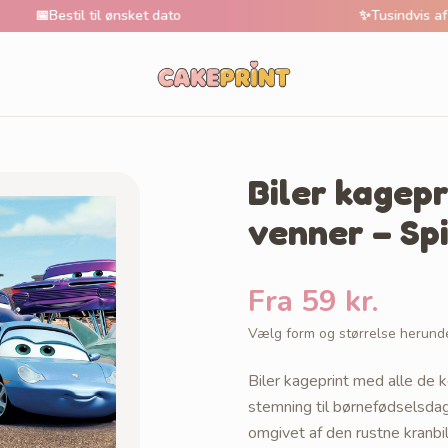
til til ønsket dato
✨
Tusindvis af unikke mo
Biler kagep
venner – Spi
Fra 59 kr.
Vælg form og størrelse herund
Biler kageprint med alle de k
stemning til børnefødselsdag
omgivet af den rustne kranbil