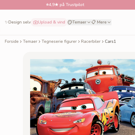
⭐
4,9★ på Trustpilot
📅
Bes
✨
Design selv
Upload & vind
Temaer
📋 Mere
Forside
Temaer
Tegneserie figurer
Racerbiler
Cars1