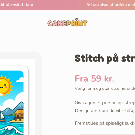
et dato
✨
Tusindvis af unikke motive
Stitch på s
Fra 59 kr.
Vælg form og størrelse herund
Giv kagen et personligt strej
Design det som du vil – tilføj
Fremstilles på spiseligt sukk