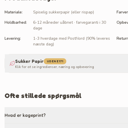
Materiale
:
Spiselig sukkerpapir (eller rispap)
Farver
Holdbarhed
:
6-12 måneder uåbnet · farvegaranti i 30
Opbev
dage
Levering
:
1-3 hverdage med PostNord (90% leveres
Retur
næste dag)
Sukker Papir
UDEN E171
Klik for at se ingredienser, næring og opbevaring
Ofte stillede spørgsmål
Hvad er kageprint?