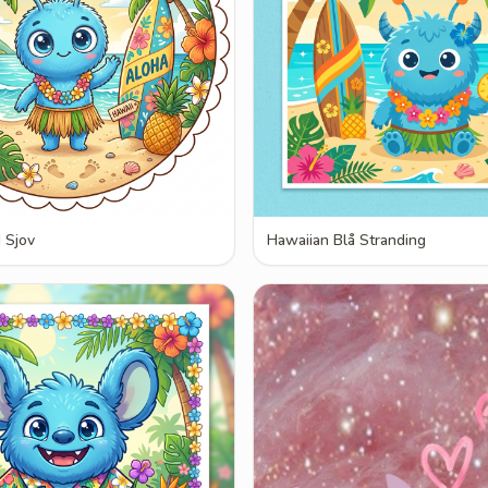
 Sjov
Hawaiian Blå Stranding