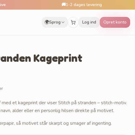
🚚
1-2 dages levering
🌍
Sprog
Log ind
Opret konto
tranden Kageprint
er
f med et kageprint der viser Stitch på stranden – stitch-motiv.
 navn, alder eller en personlig hilsen direkte på motivet.
erpapir, så motivet står skarpt og smager af ingenting.