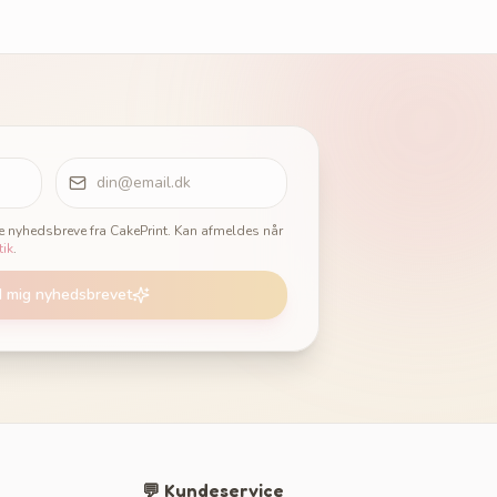
ge nyhedsbreve fra CakePrint. Kan afmeldes når
tik
.
d mig nyhedsbrevet
💬 Kundeservice