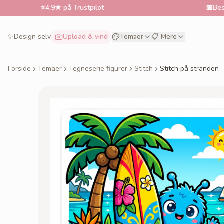
⭐
4,9★ på Trustpilot
📅
Bestil til ønsk
✨
Design selv
Upload & vind
Temaer
📋 Mere
Forside
Temaer
Tegneserie figurer
Stitch
Stitch på stranden