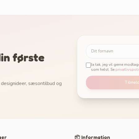
in første
Ja tak, jeg vil gerne modta
som helst. Se
privatlivspoli
Tilmel
 designideer, sæsontilbud og
ger
📦 Information