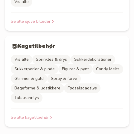
Vis alle
Se alle
sjove billeder
🧁
Kagetilbehør
Vis alle
Sprinkles & drys
Sukkerdekorationer
Sukkerperler & pinde
Figurer & pynt
Candy Melts
Glimmer & guld
Spray & farve
Bageforme & udstikkere
Fødselsdagslys
Talstearinlys
Se alle
kagetilbehør