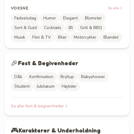
VOKSNE
Se alle
Fødselsdag
Humor
Elegant
Blomster
Sort & Guld
Cocktails
Øl
Grill & BBQ
Musik
Film & TV
Biler
Motorcykler
Blandet
🎉
Fest & Begivenheder
Dåb
Konfirmation
Bryllup
Babyshower
Student
Jubilæum
Højtider
Se alle
fest & begivenheder
🎮
Karakterer & Underholdning