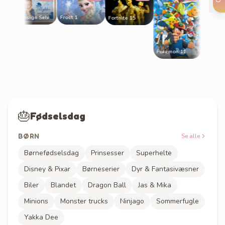
Frost 1
A3 Design Selv
Fortnite 15
Pokemon 11
🎂
Fødselsdag
BØRN
Se alle
Børnefødselsdag
Prinsesser
Superhelte
Disney & Pixar
Børneserier
Dyr & Fantasivæsner
Biler
Blandet
Dragon Ball
Jas & Mika
Minions
Monster trucks
Ninjago
Sommerfugle
Yakka Dee