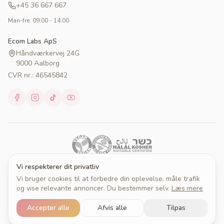
+45 36 667 667
Man-fre: 09:00 - 14:00
Ecom Labs ApS
Håndværkervej 24G
9000 Aalborg
CVR nr.: 46545842
Vi respekterer dit privatliv
Vi bruger cookies til at forbedre din oplevelse, måle trafik
© 2026 Cakeprint. Alle rettigheder forbeholdes.
og vise relevante annoncer. Du bestemmer selv.
Læs mere
Om Cakeprint
Handelsbetingelser
Persondatapolitik
Cookies
Cookieindstillinger
Accepter alle
Afvis alle
Tilpas