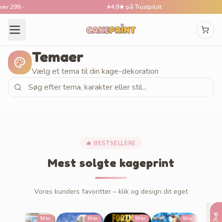
 299,-
⭐
4,9★ på Trustpilot
Temaer
Vælg et tema til din kage-dekoration
🔥 BESTSELLERE
Mest solgte kageprint
Vores kunders favoritter – klik og design dit eget
Demon Hun
Chat
59 kr.
59 kr.
59 kr.
59 kr.