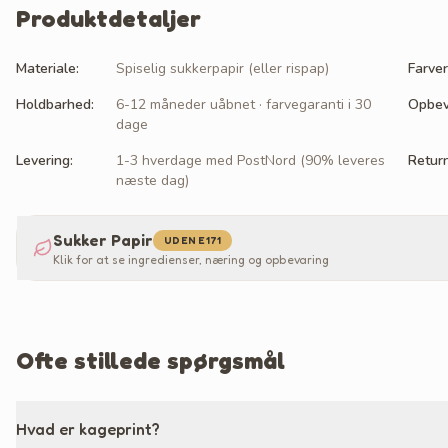
Produktdetaljer
Materiale
:
Spiselig sukkerpapir (eller rispap)
Farver
Holdbarhed
:
6-12 måneder uåbnet · farvegaranti i 30
Opbev
dage
Levering
:
1-3 hverdage med PostNord (90% leveres
Retur
næste dag)
Sukker Papir
UDEN E171
Klik for at se ingredienser, næring og opbevaring
Ofte stillede spørgsmål
Hvad er kageprint?