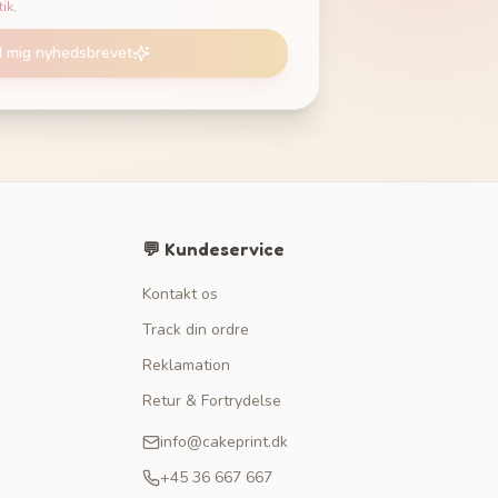
tik
.
d mig nyhedsbrevet
💬 Kundeservice
Kontakt os
Track din ordre
Reklamation
Retur & Fortrydelse
info@cakeprint.dk
+45 36 667 667