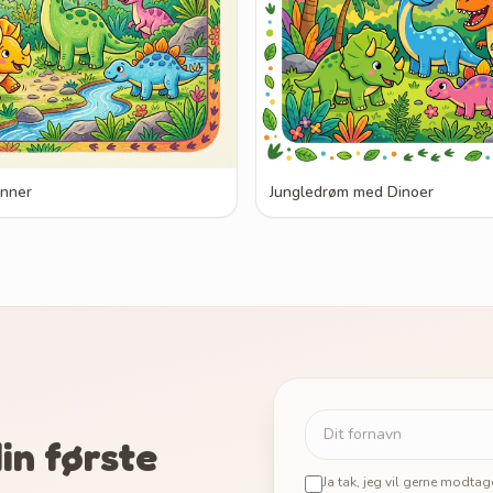
enner
Jungledrøm med Dinoer
in første
Ja tak, jeg vil gerne modta