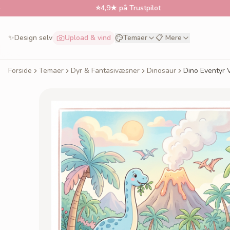
⭐
4,9★ på Trustpilot
✨
Design selv
Upload & vind
Temaer
📋 Mere
Forside
Temaer
Dyr & Fantasivæsner
Dinosaur
Dino Eventyr 