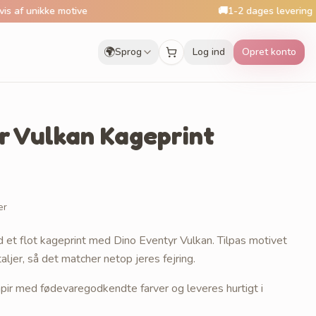
ke motive
🚚
1-2 dages levering
🌍
Sprog
Log ind
Opret konto
r Vulkan Kageprint
er
 et flot kageprint med Dino Eventyr Vulkan. Tilpas motivet
ljer, så det matcher netop jeres fejring.
apir med fødevaregodkendte farver og leveres hurtigt i