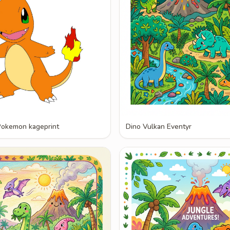
okemon kageprint
Dino Vulkan Eventyr