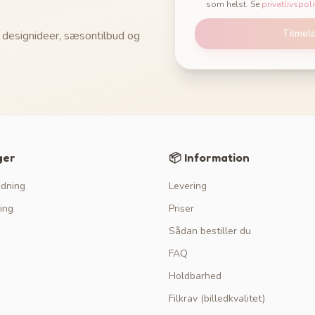
som helst. Se
privatlivspoli
Tilmel
 designideer, sæsontilbud og
ger
📦 Information
edning
Levering
ing
Priser
Sådan bestiller du
FAQ
Holdbarhed
Filkrav (billedkvalitet)