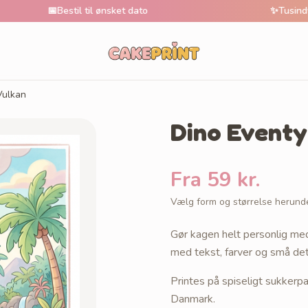
📅
Bestil til ønsket dato
✨
Tusindvis af unik
Vulkan
Dino Eventy
Fra 59 kr.
Vælg form og størrelse herund
Gør kagen helt personlig med
med tekst, farver og små deta
Printes på spiseligt sukkerp
Danmark.