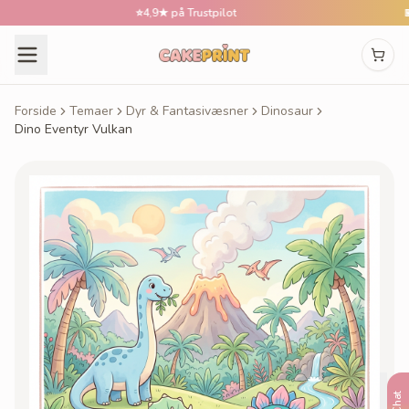
⭐
4,9★ på Trustpilot
📅
Bes
Forside
Temaer
Dyr & Fantasivæsner
Dinosaur
Dino Eventyr Vulkan
Chat