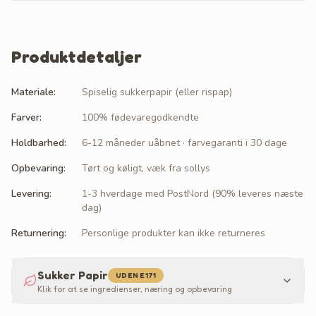
Produktdetaljer
Materiale
:
Spiselig sukkerpapir (eller rispap)
Farver
:
100% fødevaregodkendte
Holdbarhed
:
6-12 måneder uåbnet · farvegaranti i 30 dage
Opbevaring
:
Tørt og køligt, væk fra sollys
Levering
:
1-3 hverdage med PostNord (90% leveres næste
dag)
Returnering
:
Personlige produkter kan ikke returneres
Sukker Papir
UDEN E171
Klik for at se ingredienser, næring og opbevaring