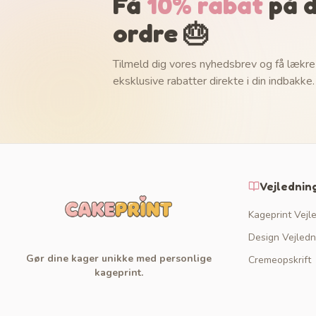
Få
10% rabat
på d
ordre 🎂
Tilmeld dig vores nyhedsbrev og få lækre
eksklusive rabatter direkte i din indbakke.
Vejlednin
Kageprint Vejl
Design Vejledn
Gør dine kager unikke med personlige
Cremeopskrift
kageprint.