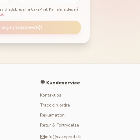
ge nyhedsbreve fra CakePrint. Kan afmeldes når
tik
.
d mig nyhedsbrevet
💬 Kundeservice
Kontakt os
Track din ordre
Reklamation
Retur & Fortrydelse
info@cakeprint.dk