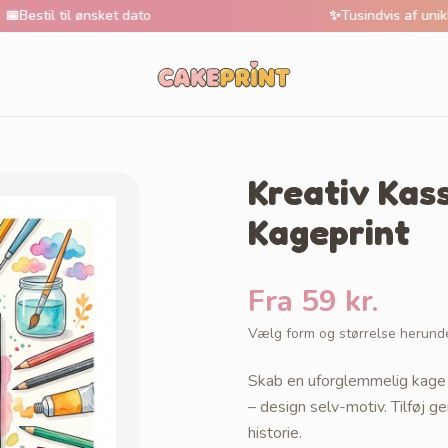
l ønsket dato
✨
Tusindvis af unikke motive
Kreativ Kas
Kageprint
Fra 59 kr.
Vælg form og størrelse herund
Skab en uforglemmelig kage 
– design selv-motiv. Tilføj ge
historie.