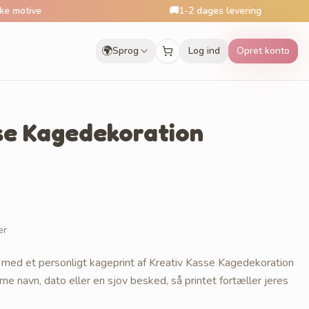
🚚
1-2 dages levering
🌍
Sprog
Log ind
Opret konto
se Kagedekoration
er
med et personligt kageprint af Kreativ Kasse Kagedekoration
rne navn, dato eller en sjov besked, så printet fortæller jeres