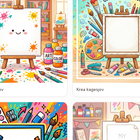
ov
Krea kagesjov