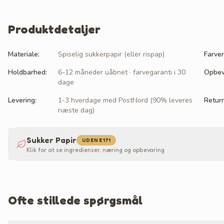
Produktdetaljer
Materiale
:
Spiselig sukkerpapir (eller rispap)
Farver
Holdbarhed
:
6-12 måneder uåbnet · farvegaranti i 30
Opbev
dage
Levering
:
1-3 hverdage med PostNord (90% leveres
Retur
næste dag)
Sukker Papir
UDEN E171
Klik for at se ingredienser, næring og opbevaring
Ofte stillede spørgsmål