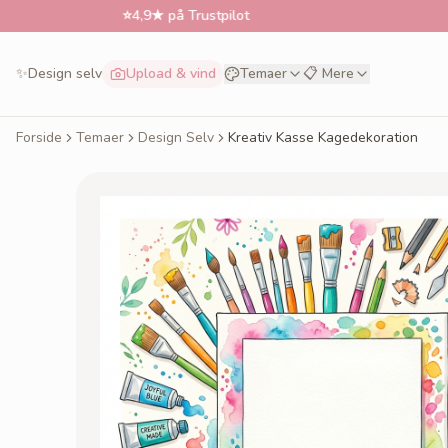
⭐
4,9★ på Trustpilot
📅
Bestil ti
✨
Design selv
Upload & vind
Temaer
📋 Mere
Forside
Temaer
Design Selv
Kreativ Kasse Kagedekoration