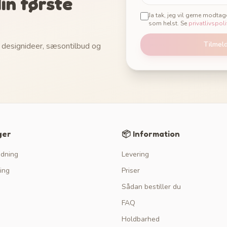
in første
Ja tak, jeg vil gerne modta
som helst. Se
privatlivspoli
Tilmel
 designideer, sæsontilbud og
ger
📦 Information
edning
Levering
ing
Priser
Sådan bestiller du
FAQ
Holdbarhed