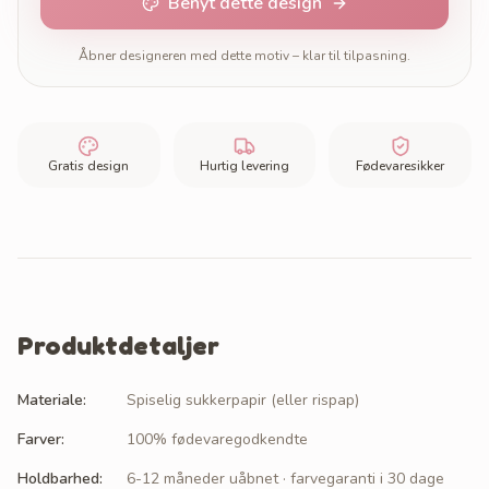
Benyt dette design
Åbner designeren med dette motiv – klar til tilpasning.
Gratis design
Hurtig levering
Fødevaresikker
Produktdetaljer
Materiale
:
Spiselig sukkerpapir (eller rispap)
Farver
:
100% fødevaregodkendte
Holdbarhed
:
6-12 måneder uåbnet · farvegaranti i 30 dage