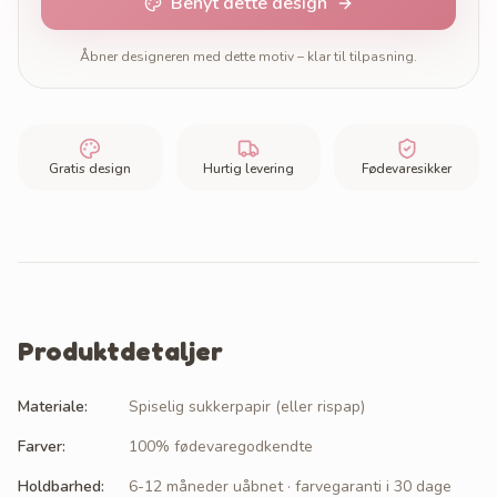
Benyt dette design
Åbner designeren med dette motiv – klar til tilpasning.
Gratis design
Hurtig levering
Fødevaresikker
Produktdetaljer
Materiale
:
Spiselig sukkerpapir (eller rispap)
Farver
:
100% fødevaregodkendte
Holdbarhed
:
6-12 måneder uåbnet · farvegaranti i 30 dage