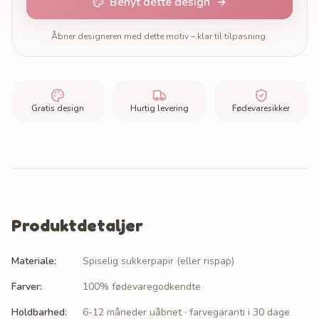
Benyt dette design
Åbner designeren med dette motiv – klar til tilpasning.
Gratis design
Hurtig levering
Fødevaresikker
Produktdetaljer
Materiale
:
Spiselig sukkerpapir (eller rispap)
Farver
:
100% fødevaregodkendte
Holdbarhed
:
6-12 måneder uåbnet · farvegaranti i 30 dage