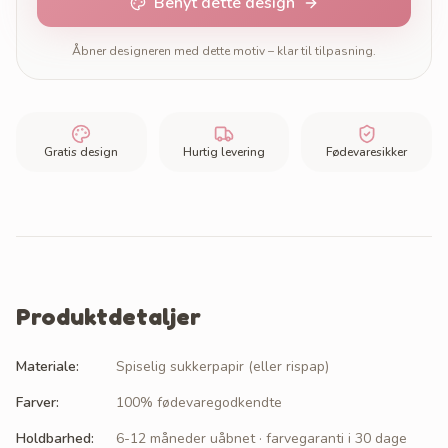
Benyt dette design
Åbner designeren med dette motiv – klar til tilpasning.
Gratis design
Hurtig levering
Fødevaresikker
Produktdetaljer
Materiale
:
Spiselig sukkerpapir (eller rispap)
Farver
:
100% fødevaregodkendte
Holdbarhed
:
6-12 måneder uåbnet · farvegaranti i 30 dage