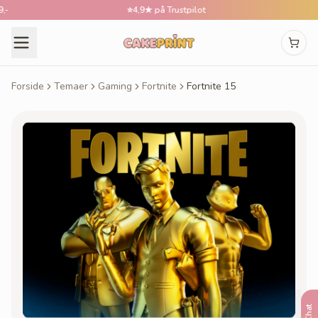
⭐
4,9★ på Trustpilot
Forside
Temaer
Gaming
Fortnite
Fortnite 15
Chat