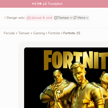
⭐
4,9★ på Trustpilot
📅
Besti
✨
Design selv
Upload & vind
Temaer
📋 Mere
Forside
Temaer
Gaming
Fortnite
Fortnite 15