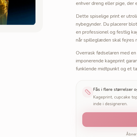
enhver dreng eller pige, der 
Dette spiselige print er utr
nybegynder. Du placerer blot 
en professionel og festlig ka
når spilleglæden skal fejres 
Overrask fødselaren med en 
imponerende kageprint garan
funklende midtpunkt og et ta
Fås i flere størrelser 
Kageprint, cupcake top
inde i designeren.
Åbner 