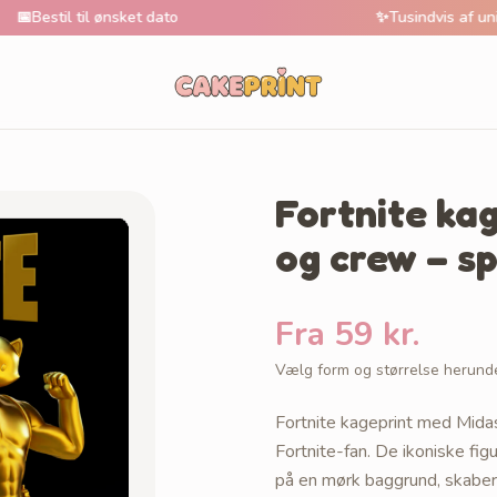
l til ønsket dato
✨
Tusindvis af unikke motiv
Fortnite ka
og crew – spi
Fra 59 kr.
Vælg form og størrelse herund
Fortnite kageprint med Midas
Fortnite-fan. De ikoniske fi
på en mørk baggrund, skaber