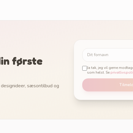
in første
Ja tak, jeg vil gerne modta
som helst. Se
privatlivspoli
Tilmel
 designideer, sæsontilbud og