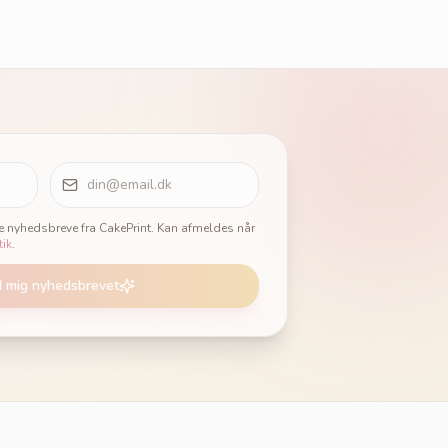
ge nyhedsbreve fra CakePrint. Kan afmeldes når
tik
.
d mig nyhedsbrevet