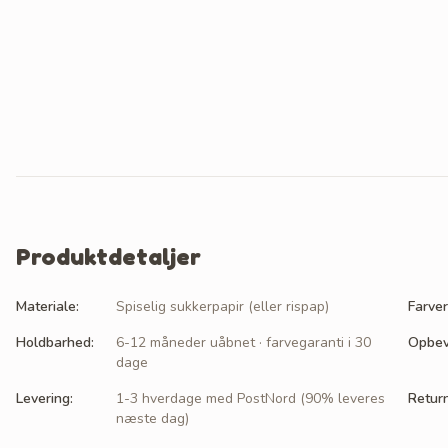
Produktdetaljer
Materiale
:
Spiselig sukkerpapir (eller rispap)
Farver
Holdbarhed
:
6-12 måneder uåbnet · farvegaranti i 30
Opbev
dage
Levering
:
1-3 hverdage med PostNord (90% leveres
Retur
næste dag)