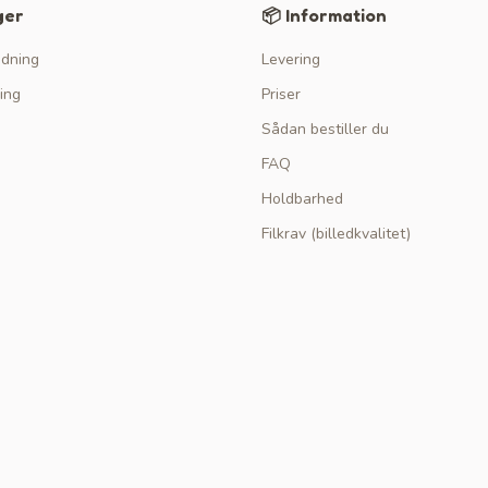
ger
📦 Information
edning
Levering
ing
Priser
Sådan bestiller du
FAQ
Holdbarhed
Filkrav (billedkvalitet)