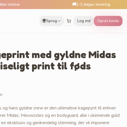
e
🚚
1-2 dages levering
🌍
Sprog
Log ind
Opret konto
geprint med gyldne Midas
seligt print til føds
er
 og hans gyldne crew er den ultimative kagepynt til enhver
gurer Midas, Meowscles og en bodyguard, alle i skinnende guld
 en eksklusiv og genkendelig stemning, der vil imponere