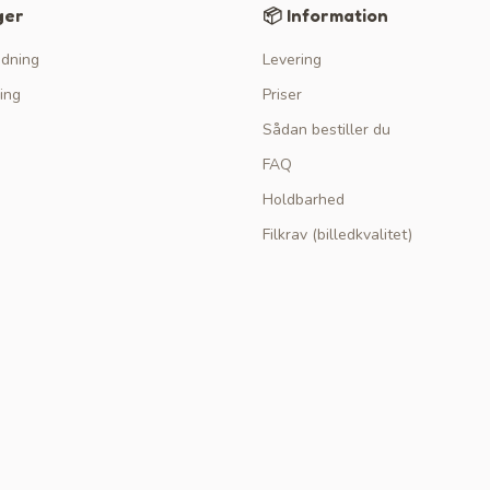
ger
📦 Information
edning
Levering
ing
Priser
Sådan bestiller du
FAQ
Holdbarhed
Filkrav (billedkvalitet)