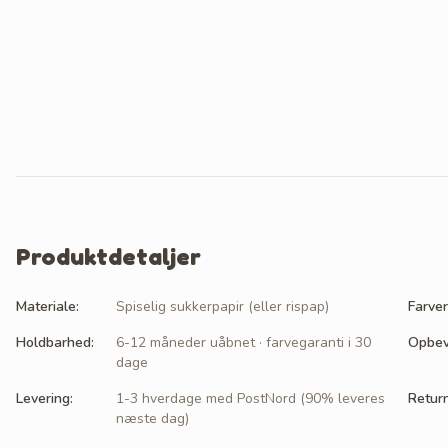
Produktdetaljer
Materiale
:
Spiselig sukkerpapir (eller rispap)
Farver
Holdbarhed
:
6-12 måneder uåbnet · farvegaranti i 30
Opbev
dage
Levering
:
1-3 hverdage med PostNord (90% leveres
Retur
næste dag)