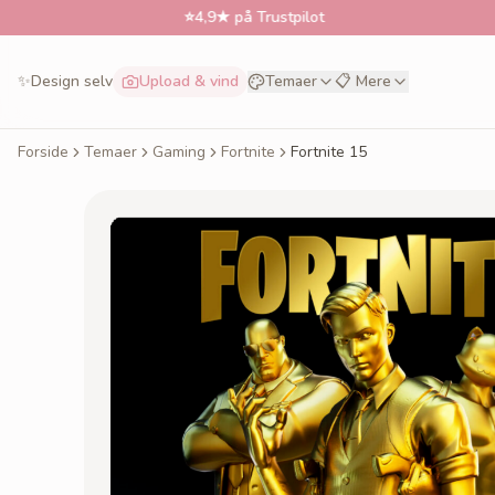
⭐
4,9★ på Trustpilot

✨
Design selv
Upload & vind
Temaer
📋 Mere
Forside
Temaer
Gaming
Fortnite
Fortnite 15