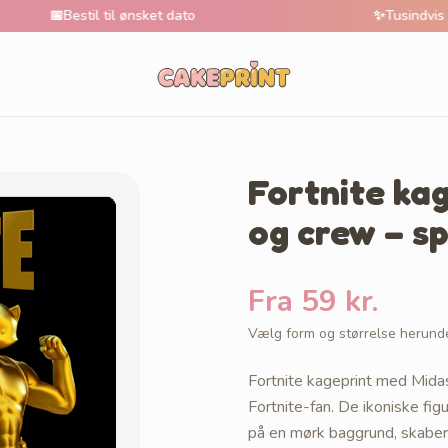

Bestil til ønsket dato
✨
Tusindvis af unikke
Fortnite ka
og crew – spi
Fra 59 kr.
Vælg form og størrelse herund
Fortnite kageprint med Midas
Fortnite-fan. De ikoniske fi
på en mørk baggrund, skaber