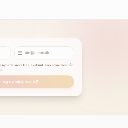
ge nyhedsbreve fra CakePrint. Kan afmeldes når
tik
.
d mig nyhedsbrevet