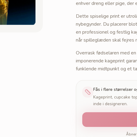
enhver dreng eller pige, der 
Dette spiselige print er utr
nybegynder. Du placerer blot 
en professionel og festlig ka
når spilleglæden skal fejres 
Overrask fødselaren med en 
imponerende kageprint garan
funklende midtpunkt og et ta
Fås i flere størrelser 
Kageprint, cupcake top
inde i designeren.
Åbner 