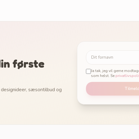
in første
Ja tak, jeg vil gerne modta
som helst. Se
privatlivspoli
Tilmel
 designideer, sæsontilbud og