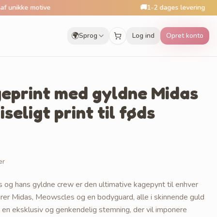
 motive
🚚
1-2 dages levering
🌍
Sprog
Log ind
Opret konto
geprint med gyldne Midas
seligt print til føds
er
 og hans gyldne crew er den ultimative kagepynt til enhver
gurer Midas, Meowscles og en bodyguard, alle i skinnende guld
 en eksklusiv og genkendelig stemning, der vil imponere