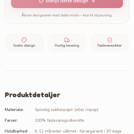
Benyt dette design
Åbner designeren med dette motiv – klar til tilpasning.
Gratis design
Hurtig levering
Fødevaresikker
Produktdetaljer
Materiale
:
Spiselig sukkerpapir (eller rispap)
Farver
:
100% fødevaregodkendte
Holdbarhed
:
6-12 måneder uåbnet · farvegaranti i 30 dage