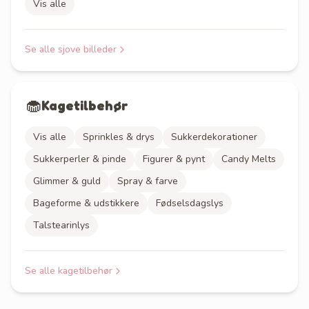
Vis alle
Se alle
sjove billeder
🧁
Kagetilbehør
Vis alle
Sprinkles & drys
Sukkerdekorationer
Sukkerperler & pinde
Figurer & pynt
Candy Melts
Glimmer & guld
Spray & farve
Bageforme & udstikkere
Fødselsdagslys
Talstearinlys
Se alle
kagetilbehør