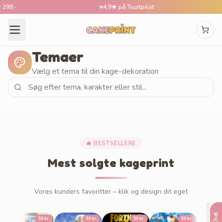
9,-
⭐
4,9★ på Trustpilot
Temaer
Vælg et tema til din kage-dekoration
🔥 BESTSELLERE
Mest solgte kageprint
Vores kunders favoritter – klik og design dit eget
Demon Hunt
Chat
59 kr.
59 kr.
59 kr.
59 kr.