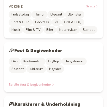
VOKSNE
Se alle
Fødselsdag
Humor
Elegant
Blomster
Sort & Guld
Cocktails
Øl
Grill & BBQ
Musik
Film & TV
Biler
Motorcykler
Blandet
🎉
Fest & Begivenheder
Dåb
Konfirmation
Bryllup
Babyshower
Student
Jubilæum
Højtider
Se alle
fest & begivenheder
🎮
Karakterer & Underholdning