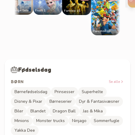
Frost 1
A3 Design Selv
Fortnite 15
Pokemon 11
🎂
Fødselsdag
BØRN
Se alle
Børnefødselsdag
Prinsesser
Superhelte
Disney & Pixar
Børneserier
Dyr & Fantasivæsner
Biler
Blandet
Dragon Ball
Jas & Mika
Minions
Monster trucks
Ninjago
Sommerfugle
Yakka Dee