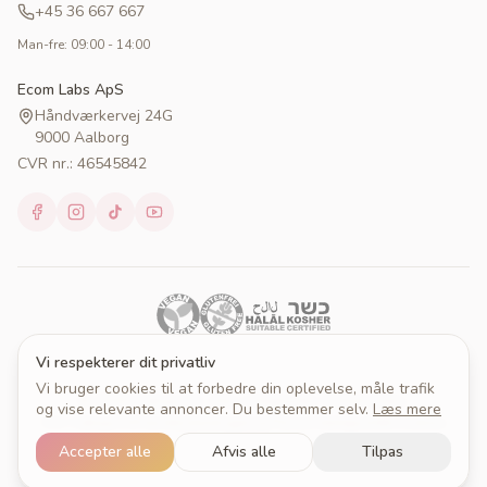
+45 36 667 667
Man-fre: 09:00 - 14:00
Ecom Labs ApS
Håndværkervej 24G
9000 Aalborg
CVR nr.: 46545842
Vi respekterer dit privatliv
Vi bruger cookies til at forbedre din oplevelse, måle trafik
© 2026 Cakeprint. Alle rettigheder forbeholdes.
og vise relevante annoncer. Du bestemmer selv.
Læs mere
Om Cakeprint
Handelsbetingelser
Persondatapolitik
Cookies
Cookieindstillinger
Accepter alle
Afvis alle
Tilpas