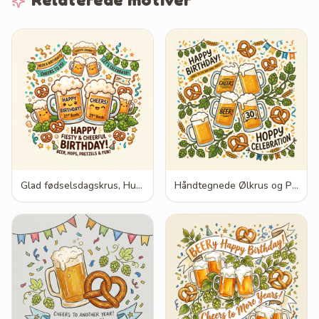
Glad fødselsdagskrus, Humle og kringler
Håndtegnede Ølkrus og Pretzels