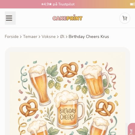
⭐
4,9★ på Trustpilot
📅
Besti
Forside
Temaer
Voksne
Øl
Birthday Cheers Krus
Chat