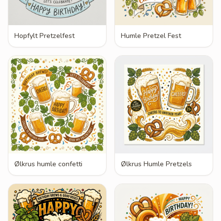
Hopfylt Pretzelfest
Humle Pretzel Fest
Ølkrus humle confetti
Ølkrus Humle Pretzels