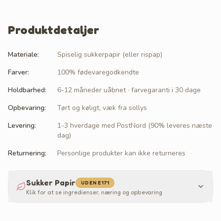
Produktdetaljer
Materiale
:
Spiselig sukkerpapir (eller rispap)
Farver
:
100% fødevaregodkendte
Holdbarhed
:
6-12 måneder uåbnet · farvegaranti i 30 dage
Opbevaring
:
Tørt og køligt, væk fra sollys
Levering
:
1-3 hverdage med PostNord (90% leveres næste
dag)
Returnering
:
Personlige produkter kan ikke returneres
Sukker Papir
UDEN E171
Klik for at se ingredienser, næring og opbevaring