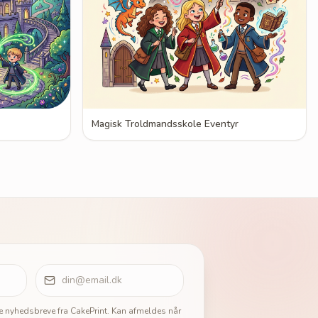
Magisk Troldmandsskole Eventyr
ge nyhedsbreve fra CakePrint. Kan afmeldes når