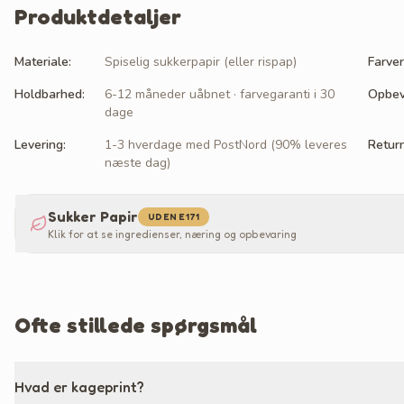
Produktdetaljer
Materiale
:
Spiselig sukkerpapir (eller rispap)
Farver
Holdbarhed
:
6-12 måneder uåbnet · farvegaranti i 30
Opbev
dage
Levering
:
1-3 hverdage med PostNord (90% leveres
Retur
næste dag)
Sukker Papir
UDEN E171
Klik for at se ingredienser, næring og opbevaring
Ofte stillede spørgsmål
Hvad er kageprint?