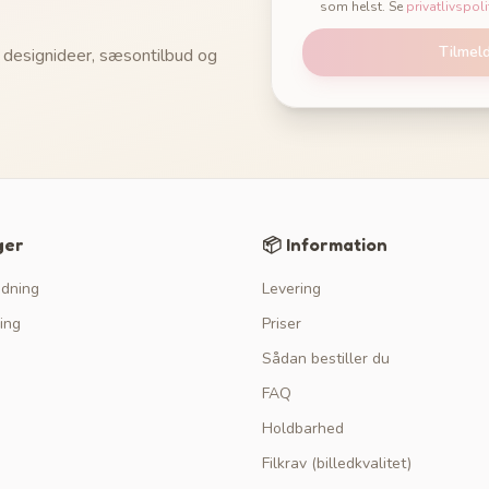
som helst. Se
privatlivspoli
Tilmel
 designideer, sæsontilbud og
ger
📦 Information
edning
Levering
ing
Priser
Sådan bestiller du
FAQ
Holdbarhed
Filkrav (billedkvalitet)