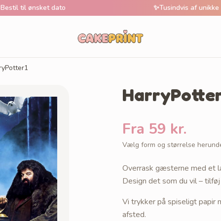
 ønsket dato
✨
Tusindvis af unikke motive
ryPotter1
HarryPotter
Fra 59 kr.
Vælg form og størrelse herund
Overrask gæsterne med et læ
Design det som du vil – tilføj
Vi trykker på spiseligt papi
afsted.