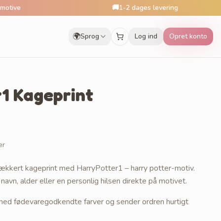
🚚
1-2 dages levering
🌍
Sprog
Log ind
Opret konto
1 Kageprint
er
kkert kageprint med HarryPotter1 – harry potter-motiv.
 navn, alder eller en personlig hilsen direkte på motivet.
r med fødevaregodkendte farver og sender ordren hurtigt