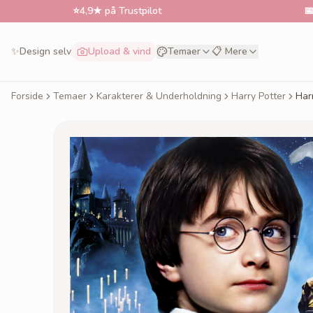
⭐
4,9★ på Trustpilot
📅
Bestil til
✨
Design selv
Upload & vind
Temaer
📋 Mere
Forside
Temaer
Karakterer & Underholdning
Harry Potter
Har