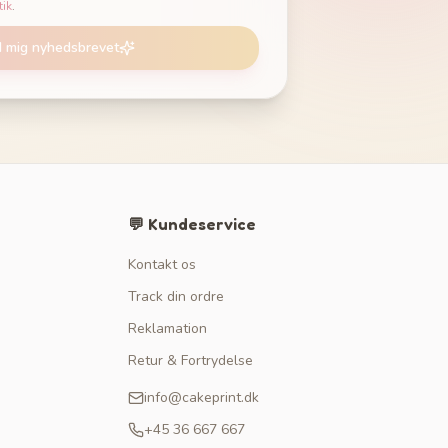
tik
.
d mig nyhedsbrevet
💬 Kundeservice
Kontakt os
Track din ordre
Reklamation
Retur & Fortrydelse
info@cakeprint.dk
+45 36 667 667