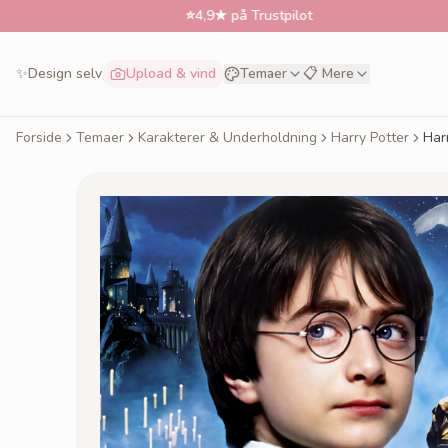
⭐
4,9★ på Trustpilot
✨
Design selv
Upload & vind
Temaer
📋 Mere
Forside
Temaer
Karakterer & Underholdning
Harry Potter
Har