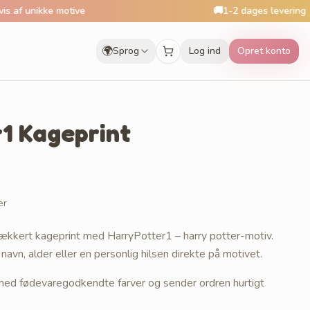
ke motive
🚚
1-2 dages levering
🌍
Sprog
Log ind
Opret konto
1 Kageprint
er
kkert kageprint med HarryPotter1 – harry potter-motiv.
 navn, alder eller en personlig hilsen direkte på motivet.
r med fødevaregodkendte farver og sender ordren hurtigt