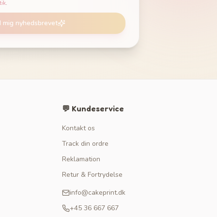
tik
.
d mig nyhedsbrevet
💬 Kundeservice
Kontakt os
Track din ordre
Reklamation
Retur & Fortrydelse
info@cakeprint.dk
+45 36 667 667