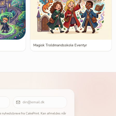
Magisk Troldmandsskole Eventyr
ge nyhedsbreve fra CakePrint. Kan afmeldes når