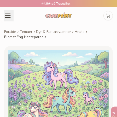
⭐
4,9★ på Trustpilot
📅
B
Forside
Temaer
Dyr & Fantasivæsner
Heste
Blomst Eng Hesteparadis
Chat