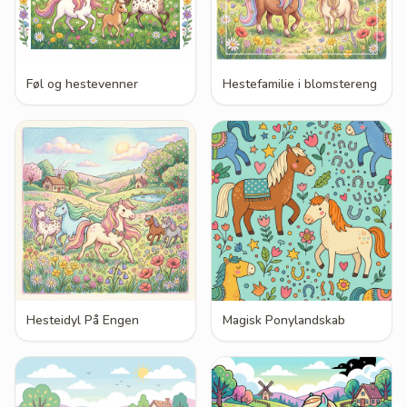
Føl og hestevenner
Hestefamilie i blomstereng
Hesteidyl På Engen
Magisk Ponylandskab