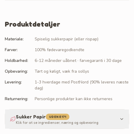
Produktdetaljer
Materiale
:
Spiselig sukkerpapir (eller rispap)
Farver
:
100% fødevaregodkendte
Holdbarhed
:
6-12 måneder uåbnet · farvegaranti i 30 dage
Opbevaring
:
Tørt og køligt, væk fra sollys
Levering
:
1-3 hverdage med PostNord (90% leveres næste
dag)
Returnering
:
Personlige produkter kan ikke returneres
Sukker Papir
UDEN E171
Klik for at se ingredienser, næring og opbevaring