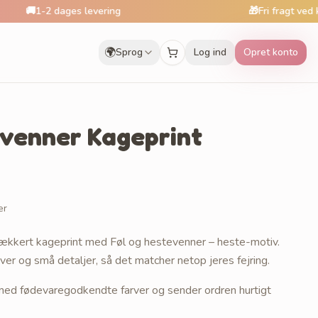
dages levering
🎁
Fri fragt ved køb over 299
🌍
Sprog
Log ind
Opret konto
evenner Kageprint
er
ækkert kageprint med Føl og hestevenner – heste-motiv.
ver og små detaljer, så det matcher netop jeres fejring.
r med fødevaregodkendte farver og sender ordren hurtigt