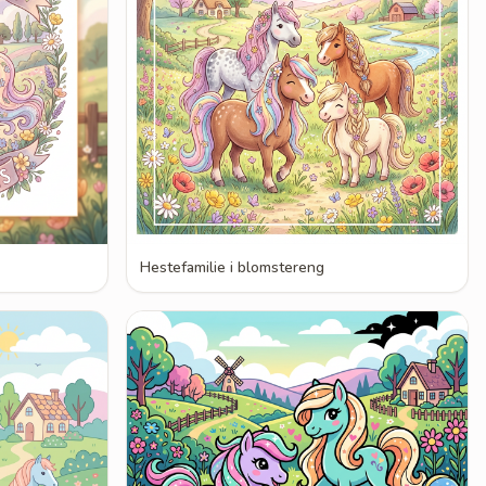
Hestefamilie i blomstereng