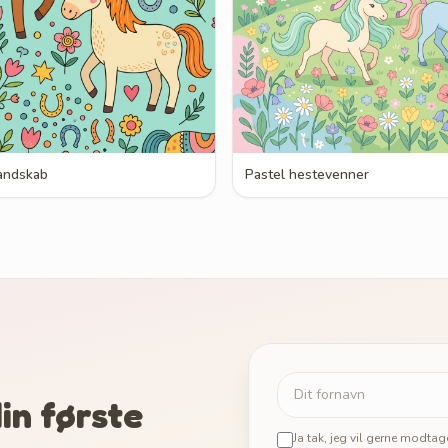
andskab
Pastel hestevenner
in første
Ja tak, jeg vil gerne modta