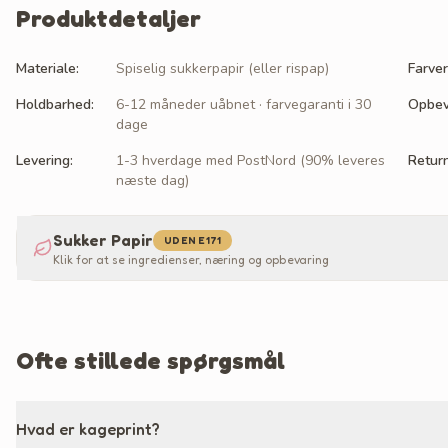
Produktdetaljer
Materiale
:
Spiselig sukkerpapir (eller rispap)
Farver
Holdbarhed
:
6-12 måneder uåbnet · farvegaranti i 30
Opbev
dage
Levering
:
1-3 hverdage med PostNord (90% leveres
Retur
næste dag)
Sukker Papir
UDEN E171
Klik for at se ingredienser, næring og opbevaring
Ofte stillede spørgsmål
Hvad er kageprint?