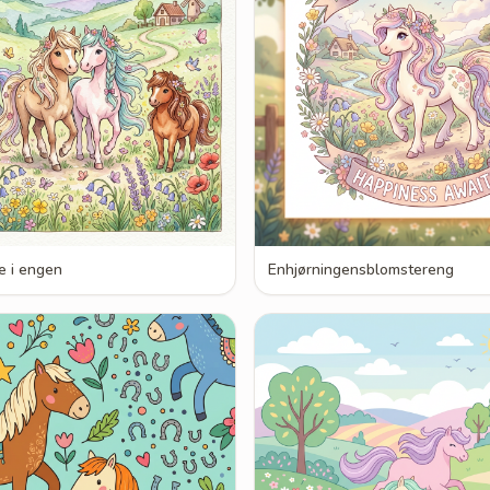
e i engen
Enhjørningensblomstereng