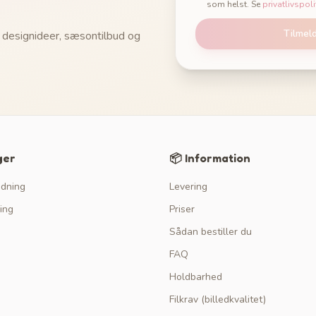
som helst. Se
privatlivspoli
Tilmel
 designideer, sæsontilbud og
ger
📦 Information
edning
Levering
ing
Priser
Sådan bestiller du
FAQ
Holdbarhed
Filkrav (billedkvalitet)