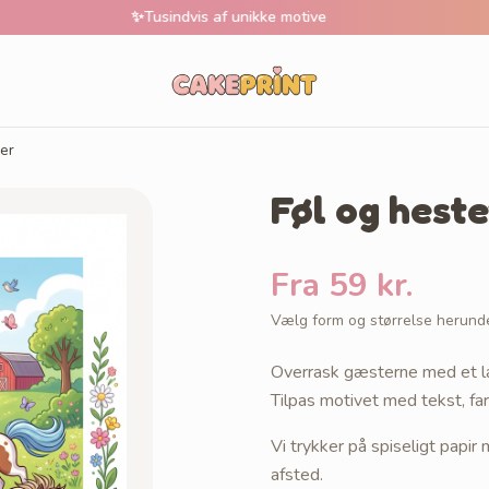
✨
Tusindvis af unikke motive
🚚
1-2 
er
Føl og hest
Fra 59 kr.
Vælg form og størrelse herund
Overrask gæsterne med et l
Tilpas motivet med tekst, far
Vi trykker på spiseligt papi
afsted.