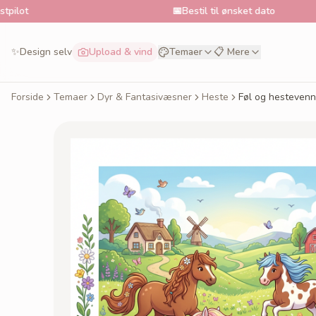
📅
Bestil til ønsket dato
✨
Design selv
Upload & vind
Temaer
📋 Mere
Forside
Temaer
Dyr & Fantasivæsner
Heste
Føl og hestevenn