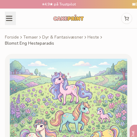
⭐
4,9★ på Trustpilot
📅
Besti
Forside
Temaer
Dyr & Fantasivæsner
Heste
Blomst Eng Hesteparadis
Chat