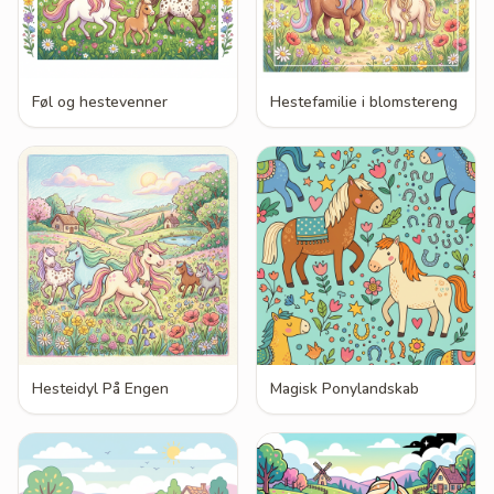
Føl og hestevenner
Hestefamilie i blomstereng
Hesteidyl På Engen
Magisk Ponylandskab