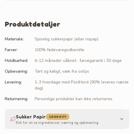
Produktdetaljer
Materiale
:
Spiselig sukkerpapir (eller rispap)
Farver
:
100% fødevaregodkendte
Holdbarhed
:
6-12 måneder uåbnet · farvegaranti i 30 dage
Opbevaring
:
Tørt og køligt, væk fra sollys
Levering
:
1-3 hverdage med PostNord (90% leveres næste
dag)
Returnering
:
Personlige produkter kan ikke returneres
Sukker Papir
UDEN E171
Klik for at se ingredienser, næring og opbevaring