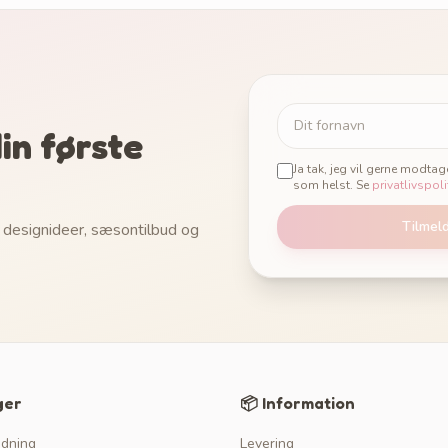
in første
Ja tak, jeg vil gerne modta
som helst. Se
privatlivspoli
Tilmel
 designideer, sæsontilbud og
ger
📦 Information
edning
Levering