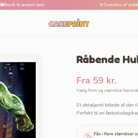
il ønsket dato
✨
Tusindvis af unikke motive
Råbende Hul
Fra 59 kr.
Vælg form og størrelse herund
Et detaljeret billede af de
Perfekt til en fødselsdagskag
Fås i flere størrelser 