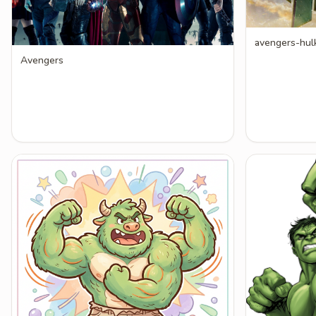
avengers-hul
Avengers