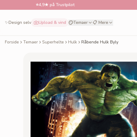
⭐
4,9★ på Trustpilot
📅
Bestil t
✨
Design selv
Upload & vind
Temaer
📋 Mere
Forside
Temaer
Superhelte
Hulk
Råbende Hulk Byly