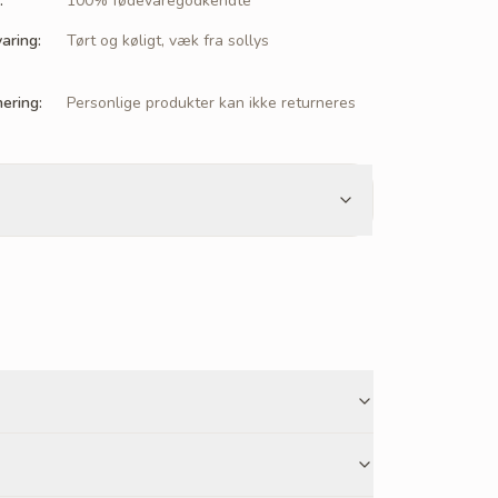
:
100% fødevaregodkendte
aring
:
Tørt og køligt, væk fra sollys
nering
:
Personlige produkter kan ikke returneres