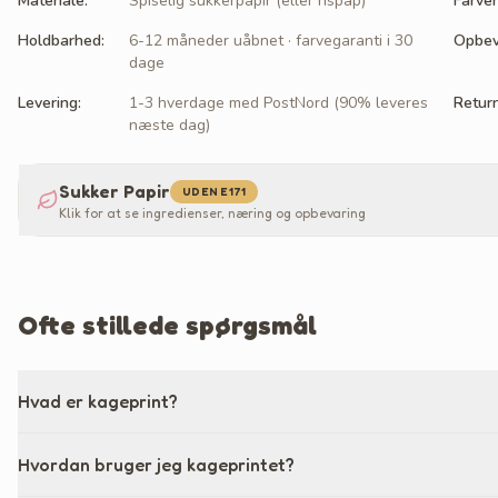
Materiale
:
Spiselig sukkerpapir (eller rispap)
Farver
Holdbarhed
:
6-12 måneder uåbnet · farvegaranti i 30
Opbev
dage
Levering
:
1-3 hverdage med PostNord (90% leveres
Retur
næste dag)
Sukker Papir
UDEN E171
Klik for at se ingredienser, næring og opbevaring
Ofte stillede spørgsmål
Hvad er kageprint?
Hvordan bruger jeg kageprintet?