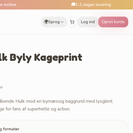
🚚
1-2 dages levering
🌍
Sprog
Log ind
Opret konto
k Byly Kageprint
er
n råbende Hulk mod en bymæssig baggrund med lysglimt.
e for fans af superhelte og action.
og formater