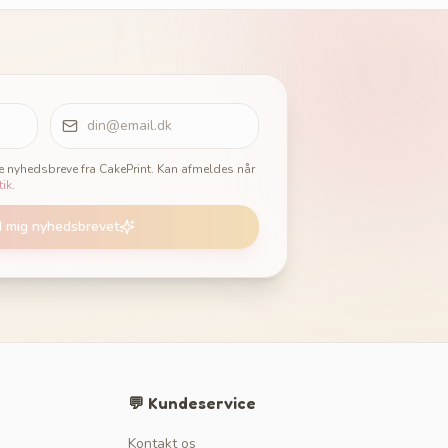
ge nyhedsbreve fra CakePrint. Kan afmeldes når
tik
.
d mig nyhedsbrevet
💬 Kundeservice
Kontakt os