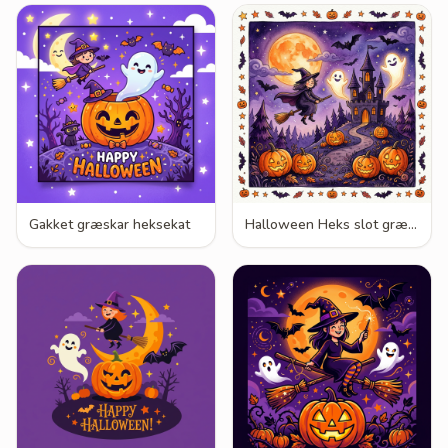
Gakket græskar heksekat
Halloween Heks slot græskar