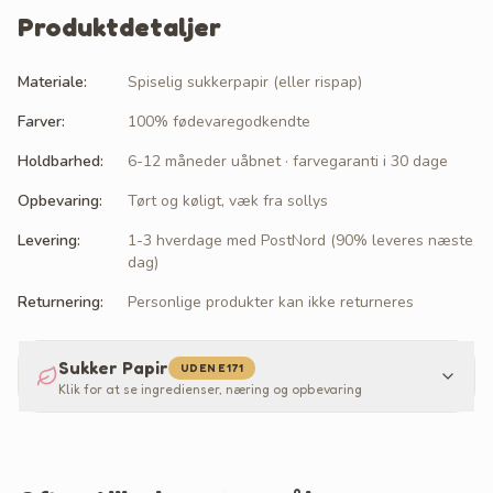
Produktdetaljer
Materiale
:
Spiselig sukkerpapir (eller rispap)
Farver
:
100% fødevaregodkendte
Holdbarhed
:
6-12 måneder uåbnet · farvegaranti i 30 dage
Opbevaring
:
Tørt og køligt, væk fra sollys
Levering
:
1-3 hverdage med PostNord (90% leveres næste
dag)
Returnering
:
Personlige produkter kan ikke returneres
Sukker Papir
UDEN E171
Klik for at se ingredienser, næring og opbevaring