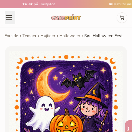
⭐
4,9★ på Trustpilot
📅
Bestil til ønsket
Forside
Temaer
Højtider
Halloween
Sød Halloween Fest
Chat