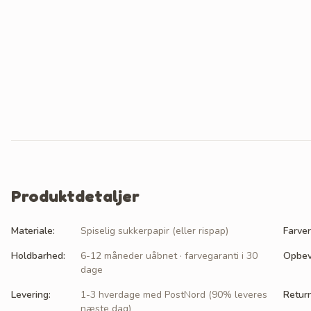
Produktdetaljer
Materiale
:
Spiselig sukkerpapir (eller rispap)
Farver
Holdbarhed
:
6-12 måneder uåbnet · farvegaranti i 30
Opbev
dage
Levering
:
1-3 hverdage med PostNord (90% leveres
Retur
næste dag)