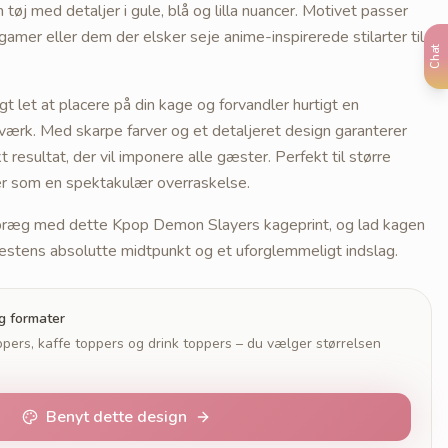
tøj med detaljer i gule, blå og lilla nuancer. Motivet passer
 gamer eller dem der elsker seje anime-inspirerede stilarter til
Chat
igt let at placere på din kage og forvandler hurtigt en
rværk. Med skarpe farver og et detaljeret design garanterer
 resultat, der vil imponere alle gæster. Perfekt til større
er som en spektakulær overraskelse.
ol præg med dette Kpop Demon Slayers kageprint, og lad kagen
festens absolutte midtpunkt og et uforglemmeligt indslag.
og formater
pers, kaffe toppers og drink toppers – du vælger størrelsen
Benyt dette design