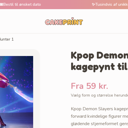
il ønsket dato
✨
Tusindvis af unikke motive
unter 1
Kpop Demon 
kagepynt til
Fra 59 kr.
Vælg form og størrelse herund
Kpop Demon Slayers kageprint.
forward kvindelige figurer m
glødende stjerneformet genst