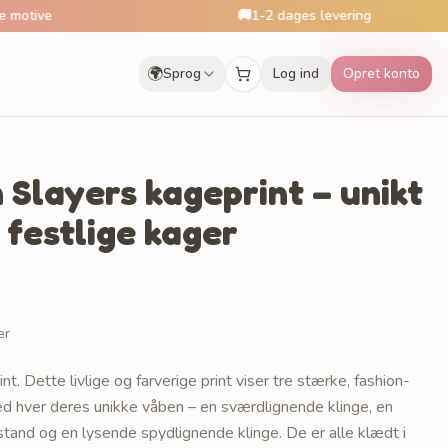
🚚
1-2 dages levering
🌍
Sprog
Log ind
Opret konto
Slayers kageprint – unikt
 festlige kager
er
 Dette livlige og farverige print viser tre stærke, fashion-
ed hver deres unikke våben – en sværdlignende klinge, en
and og en lysende spydlignende klinge. De er alle klædt i