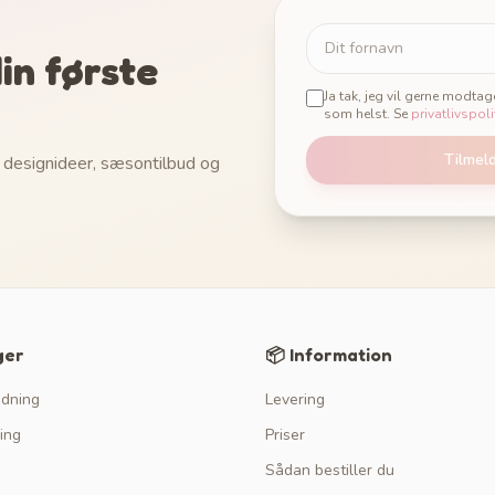
in første
Ja tak, jeg vil gerne modta
som helst. Se
privatlivspoli
Tilmel
 designideer, sæsontilbud og
ger
📦 Information
edning
Levering
ing
Priser
Sådan bestiller du