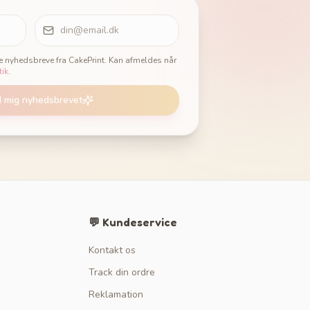
ge nyhedsbreve fra CakePrint. Kan afmeldes når
tik
.
d mig nyhedsbrevet
💬 Kundeservice
Kontakt os
Track din ordre
Reklamation