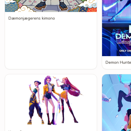
Dæmonjægerens kimono
Demon Hunte