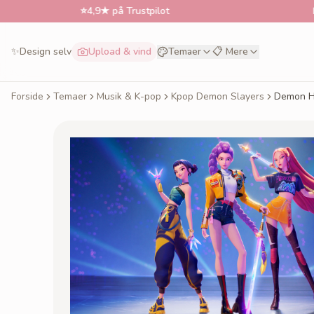
⭐
4,9★ på Trustpilot
📅
Bestil t
✨
Design selv
Upload & vind
Temaer
📋 Mere
Forside
Temaer
Musik & K-pop
Kpop Demon Slayers
Demon H