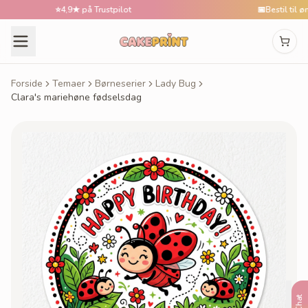
⭐
4,9★ på Trustpilot
📅
Bestil til ønske
Forside
Temaer
Børneserier
Lady Bug
Clara's mariehøne fødselsdag
Chat