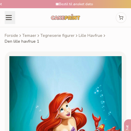
📅
Bestil til ønsket dato
Forside
Temaer
Tegneserie figurer
Lille Havfrue
Den lille havfrue 1
Chat