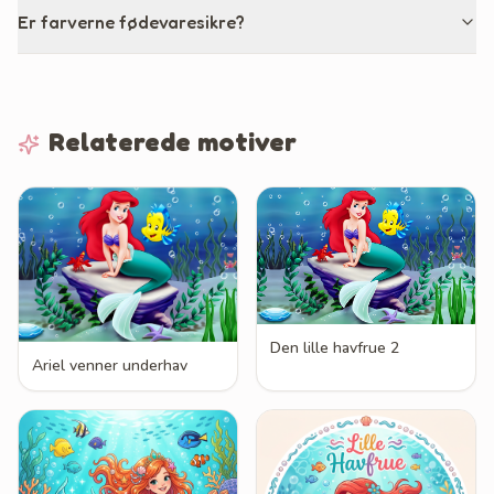
Er farverne fødevaresikre?
Relaterede motiver
Den lille havfrue 2
Ariel venner underhav