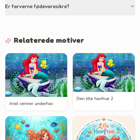
Er farverne fødevaresikre?
Relaterede motiver
Den lille havfrue 2
Ariel venner underhav