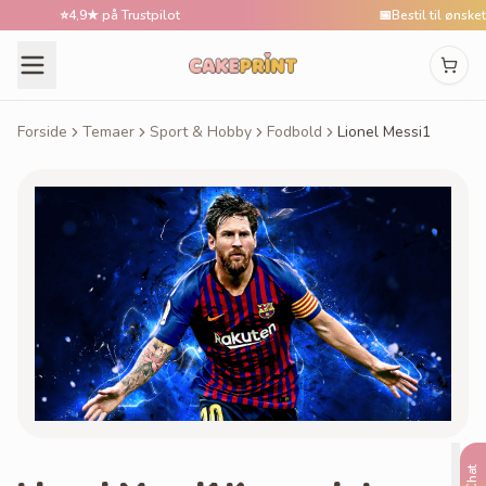
⭐
4,9★ på Trustpilot
📅
Bestil til ønsket da
Forside
Temaer
Sport & Hobby
Fodbold
Lionel Messi1
Chat