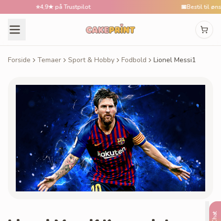
⭐
4,9★ på Trustpilot
📅
Bestil til ønsket
Forside
Temaer
Sport & Hobby
Fodbold
Lionel Messi1
Chat