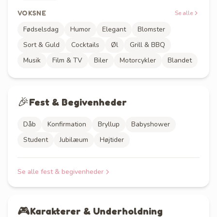
VOKSNE
Se alle
Fødselsdag
Humor
Elegant
Blomster
Sort & Guld
Cocktails
Øl
Grill & BBQ
Musik
Film & TV
Biler
Motorcykler
Blandet
🎉
Fest & Begivenheder
Dåb
Konfirmation
Bryllup
Babyshower
Student
Jubilæum
Højtider
Se alle
fest & begivenheder
🎮
Karakterer & Underholdning