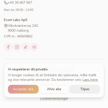
+45 36 667 667
Man-fre: 09:00 - 14:00
Ecom Labs ApS
Håndværkervej 24G
9000 Aalborg
CVR nr.: 46545842
Vi respekterer dit privatliv
Vi bruger cookies til at forbedre din oplevelse, måle trafik
og vise relevante annoncer. Du bestemmer selv.
Læs mere
© 2026 Cakeprint. Alle rettigheder forbeholdes.
Accepter alle
Afvis alle
Tilpas
Om Cakeprint
Handelsbetingelser
Persondatapolitik
Cookies
Cookieindstillinger