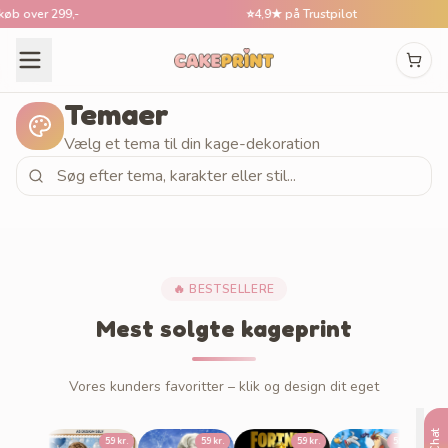
b over 299,-
⭐
4,9★ på Trustpilot
Temaer
Vælg et tema til din kage-dekoration
🔥 BESTSELLERE
Mest solgte kageprint
Vores kunders favoritter – klik og design dit eget
Demon
Chat
9 kr.
59 kr.
59 kr.
59 kr.
59 kr.