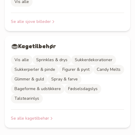
Vis alle
Se alle
sjove billeder
🧁
Kagetilbehør
Vis alle
Sprinkles & drys
Sukkerdekorationer
Sukkerperler & pinde
Figurer & pynt
Candy Melts
Glimmer & guld
Spray & farve
Bageforme & udstikkere
Fødselsdagslys
Talstearinlys
Se alle
kagetilbehør