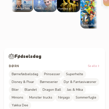
Frost 1
A3 Design Selv
Fortnite 15
Selv
Pokemon 11
🎂
Fødselsdag
BØRN
Se alle
Børnefødselsdag
Prinsesser
Superhelte
Disney & Pixar
Børneserier
Dyr & Fantasivæsner
Biler
Blandet
Dragon Ball
Jas & Mika
Minions
Monster trucks
Ninjago
Sommerfugle
Yakka Dee