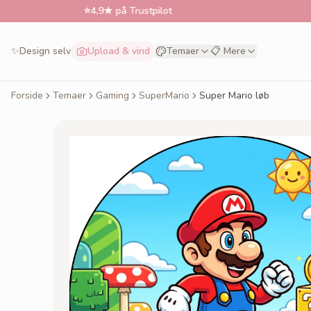
⭐
4,9★ på Trustpilot
📅
Bestil ti
✨
Design selv
Upload & vind
Temaer
📋 Mere
Forside
Temaer
Gaming
SuperMario
Super Mario løb