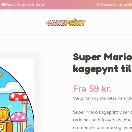
l ønsket dato
✨
Tusindvis af unikke motive
Super Mario 
kagepynt ti
Fra 59 kr.
Vælg form og størrelse herund
Super Mario kageprint viser de
røde hat og blå overalls løbe
elementer som røde og lyser