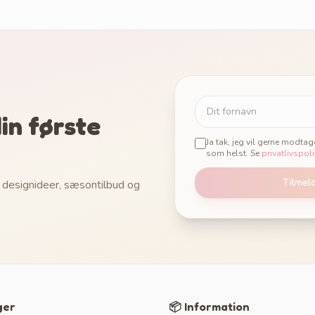
in første
Ja tak, jeg vil gerne modta
som helst. Se
privatlivspoli
Tilmel
 designideer, sæsontilbud og
ger
📦 Information