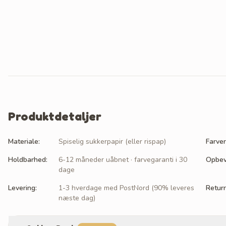
Produktdetaljer
Materiale
:
Spiselig sukkerpapir (eller rispap)
Farver
Holdbarhed
:
6-12 måneder uåbnet · farvegaranti i 30
Opbev
dage
Levering
:
1-3 hverdage med PostNord (90% leveres
Retur
næste dag)