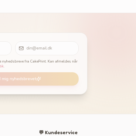
ge nyhedsbreve fra CakePrint. Kan afmeldes når
tik
.
d mig nyhedsbrevet
💬 Kundeservice