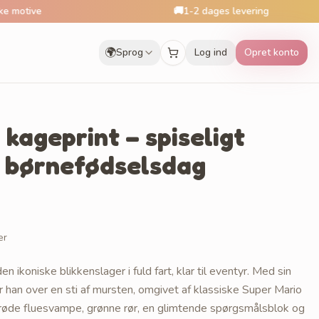
🚚
1-2 dages levering
🌍
Sprog
Log ind
Opret konto
kageprint – spiseligt
l børnefødselsdag
er
n ikoniske blikkenslager i fuld fart, klar til eventyr. Med sin
r han over en sti af mursten, omgivet af klassiske Super Mario
øde fluesvampe, grønne rør, en glimtende spørgsmålsblok og