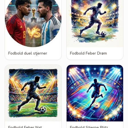
Fodbold duel stjerner
Fodbold Feber Drøm
Fodbold Feber Nat
Fodbold Stjerne Blitz