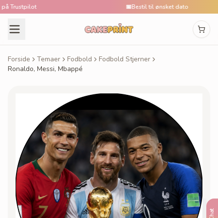
rustpilot
📅
Bestil til ønsket dato
Forside
Temaer
Fodbold
Fodbold Stjerner
Ronaldo, Messi, Mbappé
Chat