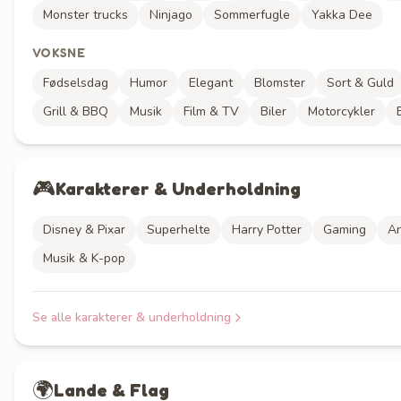
Monster trucks
Ninjago
Sommerfugle
Yakka Dee
VOKSNE
Fødselsdag
Humor
Elegant
Blomster
Sort & Guld
Grill & BBQ
Musik
Film & TV
Biler
Motorcykler
🎮
Karakterer & Underholdning
Disney & Pixar
Superhelte
Harry Potter
Gaming
A
Musik & K-pop
Se alle
karakterer & underholdning
🌍
Lande & Flag