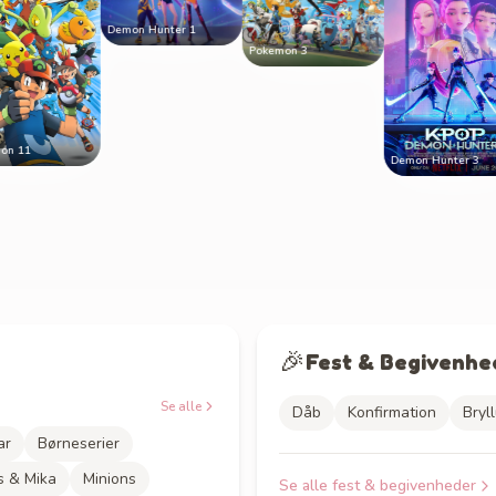
Demon Hunter 1
Pokemon 3
Demon Hunter 3
🎉
Fest & Begivenhe
Se alle
Dåb
Konfirmation
Bryl
ar
Børneserier
s & Mika
Minions
Se alle
fest & begivenheder