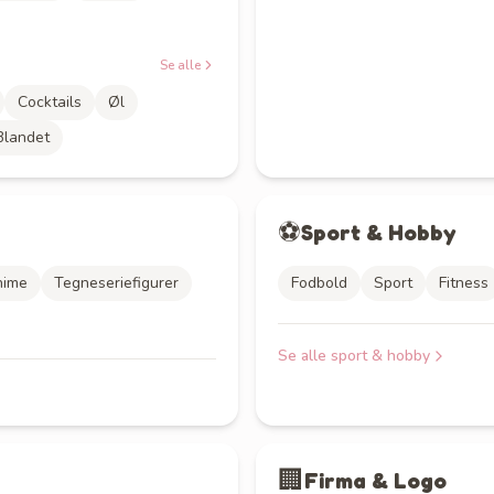
Se alle
Cocktails
Øl
Blandet
⚽
Sport & Hobby
nime
Tegneseriefigurer
Fodbold
Sport
Fitness
Se alle
sport & hobby
🏢
Firma & Logo