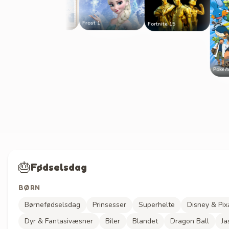
Frost 1
A3 Design Selv
Fortnite 15
Pokemon 11
🎂
Fødselsdag
BØRN
Børnefødselsdag
Prinsesser
Superhelte
Disney & Pix
Dyr & Fantasivæsner
Biler
Blandet
Dragon Ball
Ja