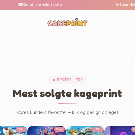
📅
Bestil til ønsket dato
✨
Tusindvis af u
🔥 BESTSELLERE
Mest solgte kageprint
Vores kunders favoritter – klik og design dit eget
59 kr.
59 kr.
59 kr.
59 kr.