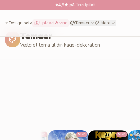
⭐
4,9★ på Trustpilot
✨
Design selv
Upload & vind
Temaer
📋 Mere
Temaer
Vælg et tema til din kage-dekoration
59 kr.
59 kr.
59 kr.