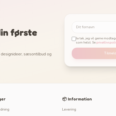
in første
Ja tak, jeg vil gerne modta
som helst. Se
privatlivspoli
Tilmel
 designideer, sæsontilbud og
ger
📦 Information
edning
Levering