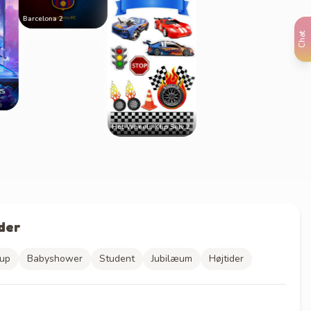
Barcelona 2
Frost2
Chat
Hot Wheels Klip Selv 2
der
lup
Babyshower
Student
Jubilæum
Højtider