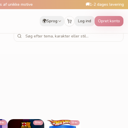
nikke motive
🚚
1-2 dages levering
🌍
Sprog
Log ind
Opret konto
Dino 3
59 kr.
59 kr.
59 kr.