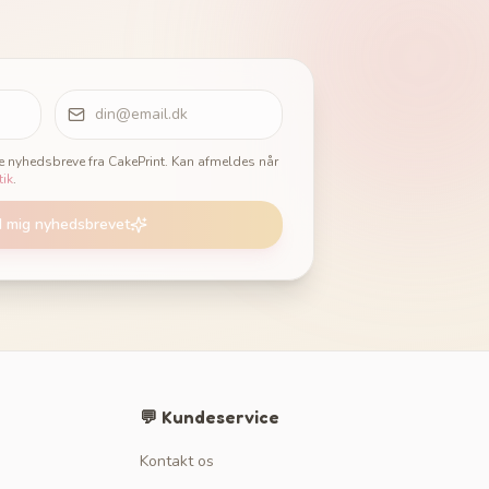
ge nyhedsbreve fra CakePrint. Kan afmeldes når
tik
.
d mig nyhedsbrevet
💬 Kundeservice
Kontakt os