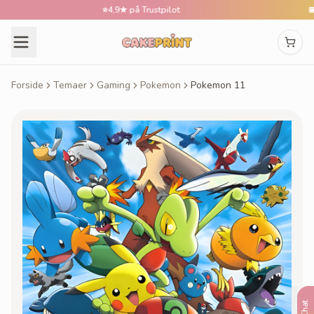
⭐
4,9★ på Trustpilot
📅
Best
Forside
Temaer
Gaming
Pokemon
Pokemon 11
Chat