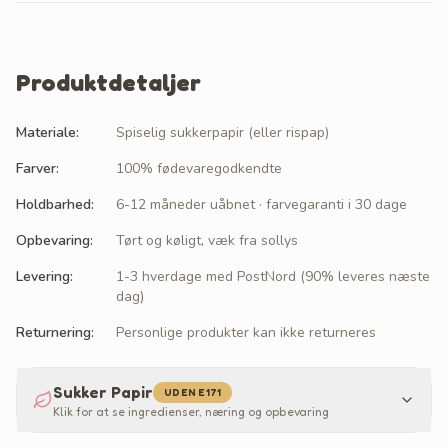
Produktdetaljer
Materiale
:
Spiselig sukkerpapir (eller rispap)
Farver
:
100% fødevaregodkendte
Holdbarhed
:
6-12 måneder uåbnet · farvegaranti i 30 dage
Opbevaring
:
Tørt og køligt, væk fra sollys
Levering
:
1-3 hverdage med PostNord (90% leveres næste
dag)
Returnering
:
Personlige produkter kan ikke returneres
Sukker Papir
UDEN E171
Klik for at se ingredienser, næring og opbevaring