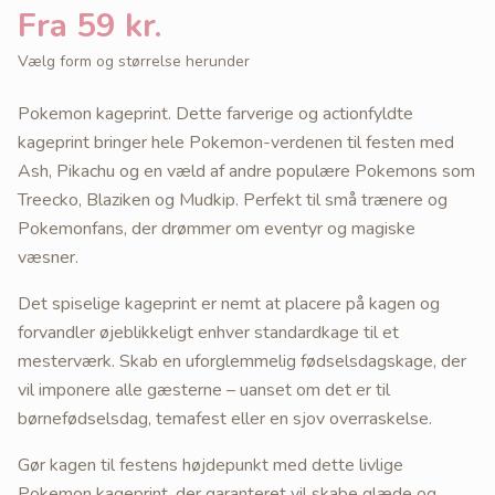
Fra 59 kr.
Vælg form og størrelse herunder
Pokemon kageprint. Dette farverige og actionfyldte
kageprint bringer hele Pokemon-verdenen til festen med
Ash, Pikachu og en væld af andre populære Pokemons som
Treecko, Blaziken og Mudkip. Perfekt til små trænere og
Pokemonfans, der drømmer om eventyr og magiske
væsner.
Det spiselige kageprint er nemt at placere på kagen og
forvandler øjeblikkeligt enhver standardkage til et
mesterværk. Skab en uforglemmelig fødselsdagskage, der
vil imponere alle gæsterne – uanset om det er til
børnefødselsdag, temafest eller en sjov overraskelse.
Gør kagen til festens højdepunkt med dette livlige
Pokemon kageprint, der garanteret vil skabe glæde og