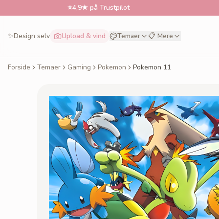
⭐
4,9★ på Trustpilot
📅
Bestil
✨
Design selv
Upload & vind
Temaer
📋 Mere
Forside
Temaer
Gaming
Pokemon
Pokemon 11