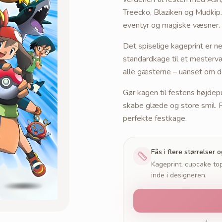
Treecko, Blaziken og Mudkip
eventyr og magiske væsner.
Det spiselige kageprint er n
standardkage til et mesterv
alle gæsterne – uanset om de
Gør kagen til festens højdep
skabe glæde og store smil. F
perfekte festkage.
Fås i flere størrelser 
Kageprint, cupcake top
inde i designeren.