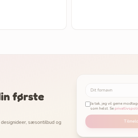
in første
Ja tak, jeg vil gerne modta
som helst. Se
privatlivspoli
Tilmel
 designideer, sæsontilbud og