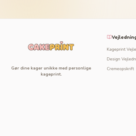
Vejlednin
Kageprint Vejl
Design Vejledn
Gør dine kager unikke med personlige
Cremeopskrift
kageprint.