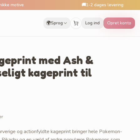
e
🚚
1-2 dages levering
🌍
Sprog
Log ind
Opret konto
geprint med Ash &
seligt kageprint til
er
rverige og actionfyldte kageprint bringer hele Pokemon-
h, Pikachu og en væld af andre populære Pokemons som