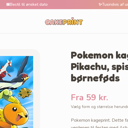
 til ønsket dato
✨
Tusindvis af unikke motiv
Pokemon ka
Pikachu, spi
børneføds
Fra 59 kr.
Vælg form og størrelse herund
Pokemon kageprint. Dette fa
verdenen til festen med As