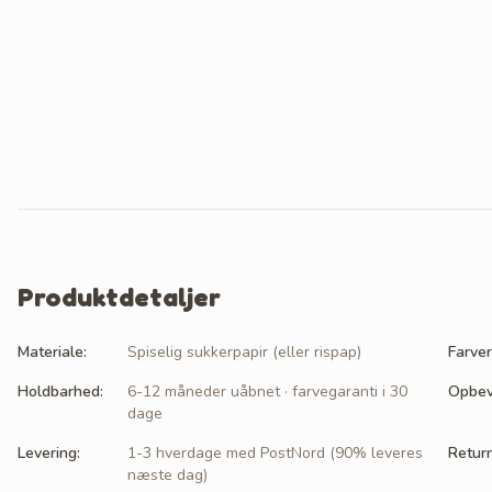
Produktdetaljer
Materiale
:
Spiselig sukkerpapir (eller rispap)
Farver
Holdbarhed
:
6-12 måneder uåbnet · farvegaranti i 30
Opbev
dage
Levering
:
1-3 hverdage med PostNord (90% leveres
Retur
næste dag)