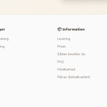
ger
📦 Information
edning
Levering
ing
Priser
Sådan bestiller du
FAQ
Holdbarhed
Filkrav (billedkvalitet)